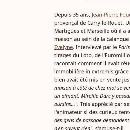
Depuis 35 ans,
Jean-Pierre Fou
provençal de Carry-le-Rouet. Un
Martigues et Marseille où il a
maison au sein de la calanqu
Evelyne
. Interviewé par le
Paris
tirages du Loto, de l'Euromilli
racontait comment il avait réus
immobilière in extremis grâce 
bien avait été mis en vente jus
maison à côté de chez moi se vend
un aimant. Mireille Darc y passa
oursins…"
. Très apprécié par s
l'animateur si des curieux tent
des gens de passage demandent où
n'en savent rien",
s'amuse-t-il.