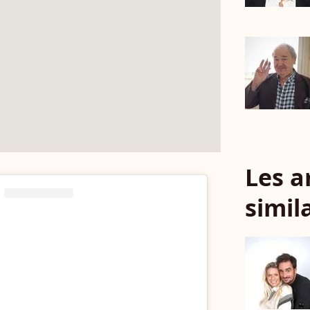
Les a
simil