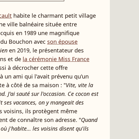
cault
habite le charmant petit village
e ville balnéaire située entre
 acquis en 1989 une magnifique
e du Bouchon avec
son épouse
ien
en 2019, le présentateur des
ons et de
la cérémonie Miss France
si à décrocher cette offre
à un ami qui l'avait prévenu qu'un
te à côté de sa maison : "
Vite, vite la
. J'ai sauté sur l'occasion. Ce cocon est
it ses vacances, on y mangeait des
es voisins, ils protègent même
ent de connaître son adresse. "
Quand
 j'habite… les voisins disent qu'ils