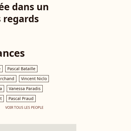
uée dans un
s regards
ances
e
Pascal Bataille
archand
Vincent Niclo
a
Vanessa Paradis
t
Pascal Praud
VOIR TOUS LES PEOPLE