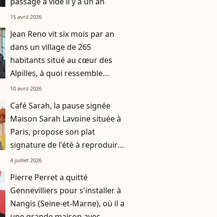
passage à vide il y a un an
15 avril 2026
Jean Reno vit six mois par an
dans un village de 265
habitants situé au cœur des
Alpilles, à quoi ressemble
l'intérieur de sa maison ?
10 avril 2026
Café Sarah, la pause signée
Maison Sarah Lavoine située à
Paris, propose son plat
signature de l'été à reproduire
à la maison
4 juillet 2026
Pierre Perret a quitté
Gennevilliers pour s'installer à
Nangis (Seine-et-Marne), où il a
une grande maison avec