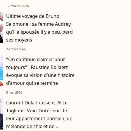
kilomètre de la métropole la
17 février 2026
plus attractive de France
Ultime voyage de Bruno
Salomone : sa femme Audrey,
qu'il a épousée il y a peu, perd
ses moyens
23 mars 2026
"On continue d’aimer pour
toujours" : Faustine Bollaert
évoque sa vision d'une histoire
d'amour qui se termine
5 mai 2026
Laurent Delahousse et Alice
Taglioni : Voici l'intérieur de
leur appartement parisien, un
mélange de chic et de