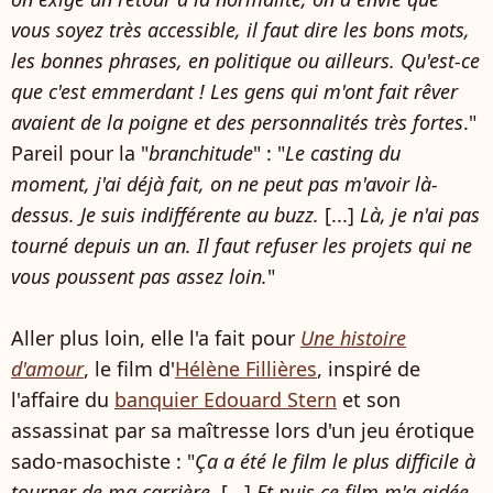
vous soyez très accessible, il faut dire les bons mots,
les bonnes phrases, en politique ou ailleurs. Qu'est-ce
que c'est emmerdant ! Les gens qui m'ont fait rêver
avaient de la poigne et des personnalités très fortes
."
Pareil pour la "
branchitude
" : "
Le casting du
moment, j'ai déjà fait, on ne peut pas m'avoir là-
dessus. Je suis indifférente au buzz.
[...]
Là, je n'ai pas
tourné depuis un an. Il faut refuser les projets qui ne
vous poussent pas assez loin.
"
Aller plus loin, elle l'a fait pour
Une histoire
d'amour
, le film d'
Hélène Fillières
, inspiré de
l'affaire du
banquier Edouard Stern
et son
assassinat par sa maîtresse lors d'un jeu érotique
sado-masochiste : "
Ça a été le film le plus difficile à
tourner de ma carrière.
[...]
Et puis ce film m'a aidée