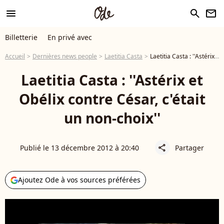
menu
search
newsletter
Billetterie
En privé avec
Accueil
Dernières news people
Laetitia Casta
Laetitia Casta : ''Astérix et Obélix contre César, c'était un non-choix''
Laetitia Casta : ''Astérix et
Obélix contre César, c'était
un non-choix''
Publié le 13 décembre 2012 à 20:40
Partager
share
Ajoutez Ode à vos sources préférées