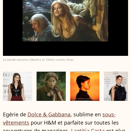
La bande-annonce d'Astérix et Obélix contre César
Egérie de
Dolce & Gabbana
, sublime en
sous-
vêtements
pour H&M et parfaite sur toutes les
couvertures de magazines,
Laetitia Casta
est plus