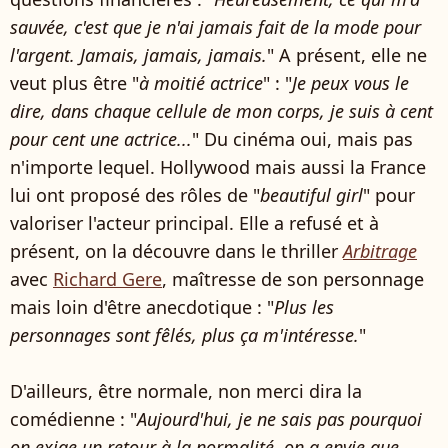
sauvée, c'est que je n'ai jamais fait de la mode pour
l'argent. Jamais, jamais, jamais.
" A présent, elle ne
veut plus être "
à moitié actrice
" : "
Je peux vous le
dire, dans chaque cellule de mon corps, je suis à cent
pour cent une actrice...
" Du cinéma oui, mais pas
n'importe lequel. Hollywood mais aussi la France
lui ont proposé des rôles de "
beautiful girl
" pour
valoriser l'acteur principal. Elle a refusé et à
présent, on la découvre dans le thriller
Arbitrage
avec
Richard Gere
, maîtresse de son personnage
mais loin d'être anecdotique : "
Plus les
personnages sont fêlés, plus ça m'intéresse.
"
D'ailleurs, être normale, non merci dira la
comédienne : "
Aujourd'hui, je ne sais pas pourquoi
on exige un retour à la normalité, on a envie que