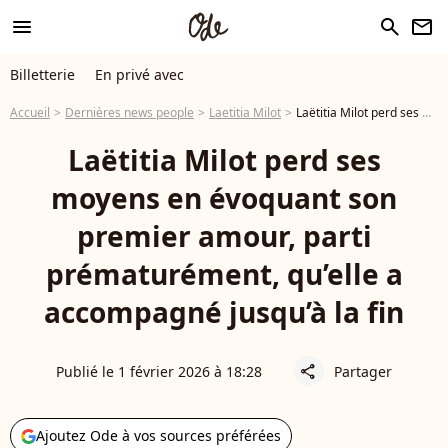
menu
search
newsletter
Billetterie
En privé avec
Accueil
Dernières news people
Laetitia Milot
Laëtitia Milot perd ses moyens en évoquant son premier amour, parti prématurément, qu’elle a accompagné jusqu’à la fin
Laëtitia Milot perd ses
moyens en évoquant son
premier amour, parti
prématurément, qu’elle a
accompagné jusqu’à la fin
Publié le 1 février 2026 à 18:28
Partager
share
Ajoutez Ode à vos sources préférées