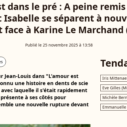
t dans le pré : A peine remi
t Isabelle se séparent à no
et face à Karine Le Marchand
Publié le 25 novembre 2025 à 13:58
Tend
es
 Jean-Louis dans "L'amour est
Iris Mittenae
 connu une histoire en dents de scie
Eve Gilles (M
avec laquelle il s'était rapidement
se présente à ses côtés pour
Michèle Bern
semble une nouvelle rupture devant
Emmanuelle 