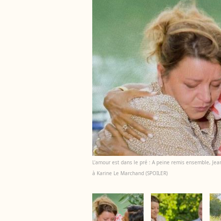
L'amour est dans le pré : A peine remis ensemble, Jea
à Karine Le Marchand (SPOILER)