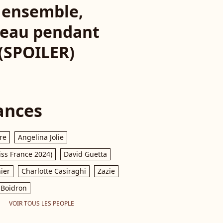
s ensemble,
uveau pendant
 (SPOILER)
ances
re
Angelina Jolie
iss France 2024)
David Guetta
ier
Charlotte Casiraghi
Zazie
Boidron
VOIR TOUS LES PEOPLE