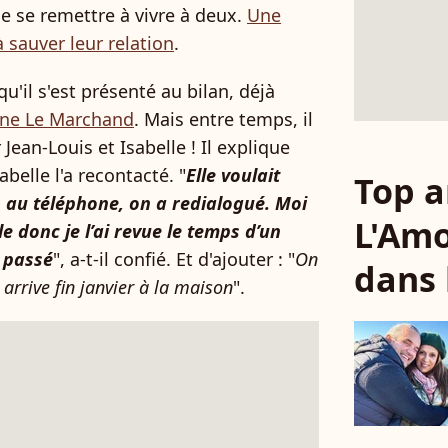
de se remettre à vivre à deux.
Une
à sauver leur relation
.
u'il s'est présenté au bilan, déjà
ine Le Marchand
. Mais entre temps, il
Jean-Louis et Isabelle ! Il explique
belle l'a recontacté. "
Elle voulait
Top a
rs au téléphone, on a redialogué. Moi
L'Amo
e donc je l’ai revue le temps d’un
n passé
", a-t-il confié. Et d'ajouter : "
On
dans 
 arrive fin janvier à la maison
".