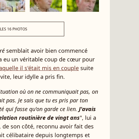
 LES 16 PHOTOS
ré
semblait avoir bien commencé
r a eu un véritable coup de cœur pour
aquelle il s'était mis en couple
suite
ite, leur idylle a pris fin.
situation où on ne communiquait pas, on
t pas. Je sais que tu es pris par ton
ôté qui fasse qu'on garde ce lien.
J'avais
elation routinière de vingt ans
", lui a
, de son côté, reconnu avoir fait des
ait célibataire depuis longtemps et