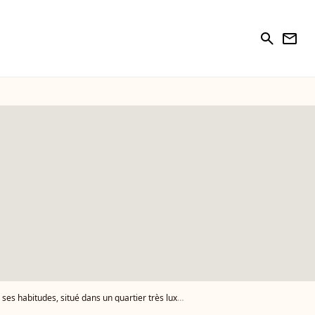
search
newsletter
itudes, situé dans un quartier très luxe de Paris ?