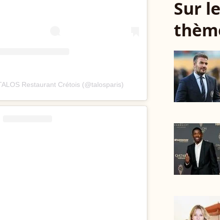
Sur 
thèm
TALOS Restaurant Crétois (@talosparis)