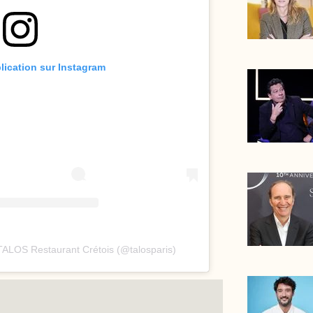
blication sur Instagram
TALOS Restaurant Crétois (@talosparis)