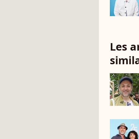
Les a
simil