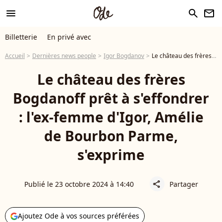
menu
search
newsletter
Billetterie
En privé avec
Accueil
Dernières news people
Igor Bogdanov
Le château des frères Bogdanoff prêt à s'effondrer : l'ex-femme d'Igor, Amélie de Bourbon Parme, s'exprime
Le château des frères
Bogdanoff prêt à s'effondrer
: l'ex-femme d'Igor, Amélie
de Bourbon Parme,
s'exprime
Publié le 23 octobre 2024 à 14:40
Partager
share
Ajoutez Ode à vos sources préférées