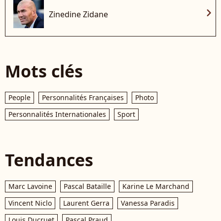
chevron_right
Zinedine Zidane
Mots clés
People
Personnalités Françaises
Photo
Personnalités Internationales
Sport
Tendances
Marc Lavoine
Pascal Bataille
Karine Le Marchand
Vincent Niclo
Laurent Gerra
Vanessa Paradis
Louis Ducruet
Pascal Praud