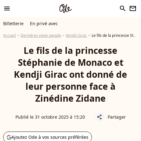
menu
search
newsletter
Billetterie
En privé avec
Accueil
Dernières news people
Kendji Girac
Le fils de la princesse Stéphanie de Monaco et Kendji Girac ont donné de leur personne face à Zinédine Zidane
Le fils de la princesse
Stéphanie de Monaco et
Kendji Girac ont donné de
leur personne face à
Zinédine Zidane
Publié le 31 octobre 2025 à 15:20
Partager
share
Ajoutez Ode à vos sources préférées