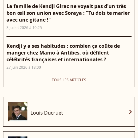
La famille de Kendji Girac ne voyait pas d'un très
bon œil son union avec Soraya : "Tu dois te marier
avec une gitane !"
3 juillet 2026 à 10:25
Kendji y a ses habitudes : combien ça coûte de
manger chez Mamo à Antibes, où défilent
célébrités françaises et internationales ?
27 juin 2026 à 18:00
TOUS LES ARTICLES
chevron_right
Louis Ducruet