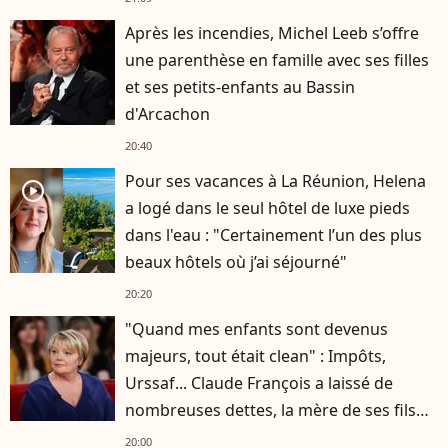
Après les incendies, Michel Leeb s’offre
une parenthèse en famille avec ses filles
et ses petits-enfants au Bassin
d'Arcachon
20:40
Pour ses vacances à La Réunion, Helena
player2
a logé dans le seul hôtel de luxe pieds
dans l'eau : "Certainement l’un des plus
beaux hôtels où j’ai séjourné"
20:20
"Quand mes enfants sont devenus
majeurs, tout était clean" : Impôts,
Urssaf... Claude François a laissé de
nombreuses dettes, la mère de ses fils
s'est occupée de tout
20:00