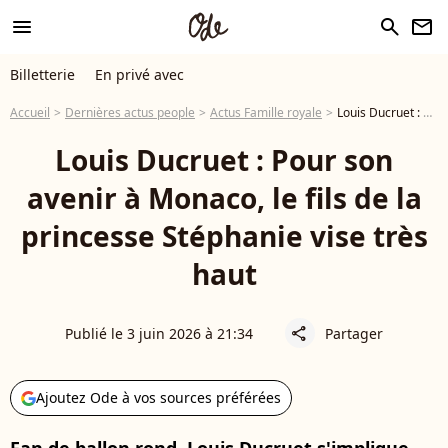
menu
search
newsletter
Billetterie
En privé avec
Accueil
Dernières actus people
Actus Famille royale
Louis Ducruet : Pour son avenir à Monaco, le fils de la princesse Stéphanie vise très haut
Louis Ducruet : Pour son
avenir à Monaco, le fils de la
princesse Stéphanie vise très
haut
Publié le 3 juin 2026 à 21:34
Partager
share
Ajoutez Ode à vos sources préférées