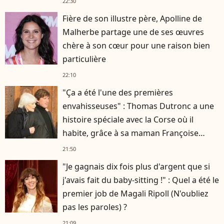
22:30
Fière de son illustre père, Apolline de
Malherbe partage une de ses œuvres
chère à son cœur pour une raison bien
particulière
22:10
"Ça a été l'une des premières
envahisseuses" : Thomas Dutronc a une
histoire spéciale avec la Corse où il
habite, grâce à sa maman Françoise
Hardy
21:50
"Je gagnais dix fois plus d'argent que si
j'avais fait du baby-sitting !" : Quel a été le
premier job de Magali Ripoll (N'oubliez
pas les paroles) ?
21:09