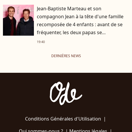
Jean-Baptiste Marteau et son
compagnon Jean à la tête d'une famille
recomposée de 4 enfants : avant de se
fréquenter, les deux papas se
connaissaient depuis des années
19:40
DERNIÈRES NEWS
Conditions Générales d'Utilisation
|
Qui sommes-nous ?
|
Mentions légales
|