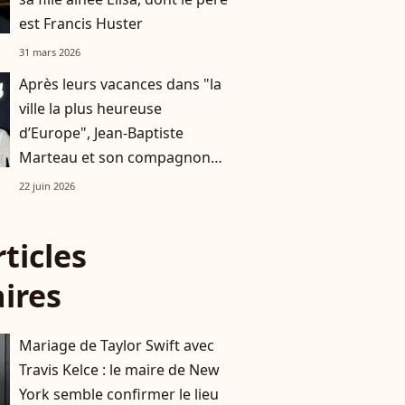
est Francis Huster
31 mars 2026
Après leurs vacances dans "la
ville la plus heureuse
d’Europe", Jean-Baptiste
Marteau et son compagnon
Jean s’affichent à un événement
22 juin 2026
très couru à Paris
rticles
aires
Mariage de Taylor Swift avec
Travis Kelce : le maire de New
York semble confirmer le lieu