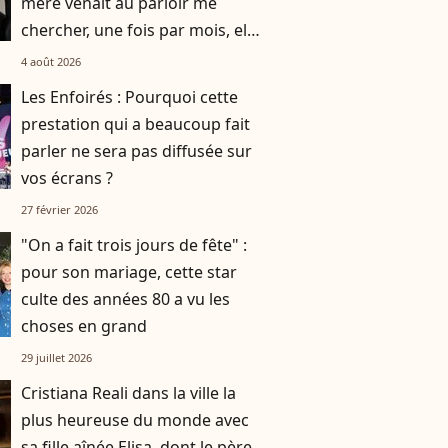
mère venait au parloir me
chercher, une fois par mois, elle
était habillée en paysanne”
4 août 2026
Les Enfoirés : Pourquoi cette
prestation qui a beaucoup fait
parler ne sera pas diffusée sur
vos écrans ?
27 février 2026
"On a fait trois jours de fête" :
pour son mariage, cette star
culte des années 80 a vu les
choses en grand
29 juillet 2026
Cristiana Reali dans la ville la
plus heureuse du monde avec
sa fille aînée Elisa, dont le père