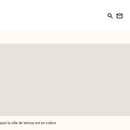
search
newsletter
uoi la ville de Venise est en colère