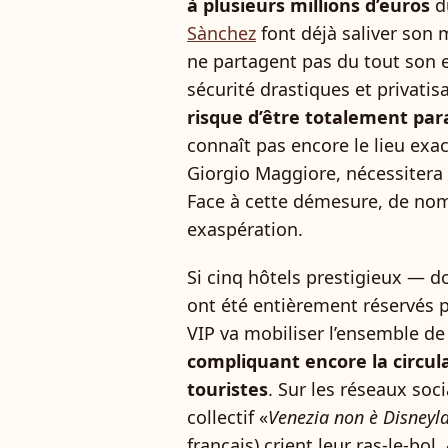
à plusieurs millions d’euros
d
Sànchez
font déjà saliver son 
ne partagent pas du tout son
sécurité drastiques et privati
risque d’être totalement par
connaît pas encore le lieu exact
Giorgio Maggiore, nécessitera
Face à cette démesure, de nom
exaspération.
Si cinq hôtels prestigieux — do
ont été entièrement réservés po
VIP va mobiliser l’ensemble de 
compliquant encore la circula
touristes
. Sur les réseaux soc
collectif «
Venezia non è Disneyl
français) crient leur ras-le-bol.