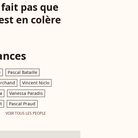
 fait pas que
est en colère
ances
e
Pascal Bataille
archand
Vincent Niclo
a
Vanessa Paradis
t
Pascal Praud
VOIR TOUS LES PEOPLE