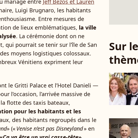
u mariage entre
Jeff Bezos et Lauren
maire, Luigi Brugnaro, les habitants
 enthousiasme. Entre mesures de
sation de lieux emblématiques,
la ville
alysée
. La cérémonie dont on ne
Sur 
, qui pourrait se tenir sur l’île de San
 des moyens logistiques colossaux.
thèm
breux Vénitiens expriment leur
nt le Gritti Palace et l’Hotel Danieli —
ur l’occasion, l’arrivée massive de
la flotte des taxis bateaux,
tion pour les habitants et les
iaux, des habitants regroupés dans le
and
» («
Venise n’est pas Disneyland
» en
«
Ça va être un vrai casse-tête
»
,