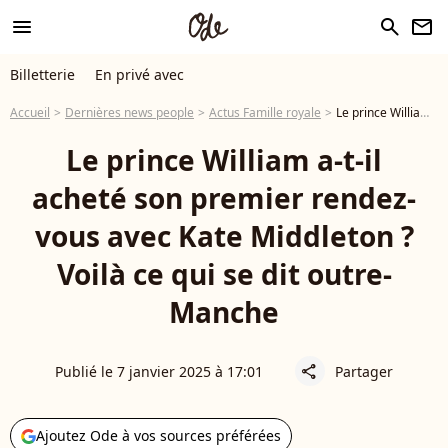
menu
search
newsletter
Billetterie
En privé avec
Accueil
Dernières news people
Actus Famille royale
Le prince William a-t-il acheté son premier rendez-vous avec Kate Middleton ? Voilà ce qui se dit outre-Manche
Le prince William a-t-il
acheté son premier rendez-
vous avec Kate Middleton ?
Voilà ce qui se dit outre-
Manche
Publié le 7 janvier 2025 à 17:01
Partager
share
Ajoutez Ode à vos sources préférées