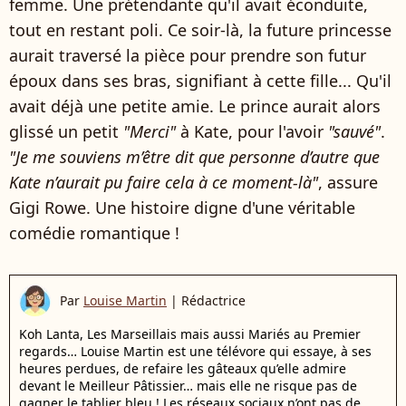
femme. Une prétendante qu'il avait éconduite,
tout en restant poli. Ce soir-là, la future princesse
aurait traversé la pièce pour prendre son futur
époux dans ses bras, signifiant à cette fille... Qu'il
avait déjà une petite amie. Le prince aurait alors
glissé un petit
"Merci"
à Kate, pour l'avoir
"sauvé"
.
"Je me souviens m’être dit que personne d’autre que
Kate n’aurait pu faire cela à ce moment-là"
, assure
Gigi Rowe. Une histoire digne d'une véritable
comédie romantique !
Par
Louise Martin
|
Rédactrice
Koh Lanta, Les Marseillais mais aussi Mariés au Premier
regards… Louise Martin est une télévore qui essaye, à ses
heures perdues, de refaire les gâteaux qu’elle admire
devant le Meilleur Pâtissier… mais elle ne risque pas de
gagner le tablier bleu ! Les réseaux sociaux n’ont pas de