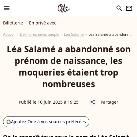
menu
search
newsletter
Billetterie
En privé avec
Accueil
Dernières news people
Léa Salamé
Léa Salamé a abandonné son prénom de naissance, les moqueries étaient trop nombreuses
Léa Salamé a abandonné son
prénom de naissance, les
moqueries étaient trop
nombreuses
Publié le 10 juin 2025 à 19:25
Partager
share
Ajoutez Ode à vos sources préférées