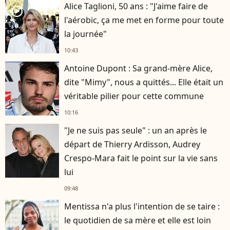
Alice Taglioni, 50 ans : "J'aime faire de
player2
l'aérobic, ça me met en forme pour toute
la journée"
10:43
Antoine Dupont : Sa grand-mère Alice,
dite "Mimy", nous a quittés... Elle était un
véritable pilier pour cette commune
10:16
"Je ne suis pas seule" : un an après le
départ de Thierry Ardisson, Audrey
Crespo-Mara fait le point sur la vie sans
lui
09:48
Mentissa n'a plus l'intention de se taire :
le quotidien de sa mère et elle est loin