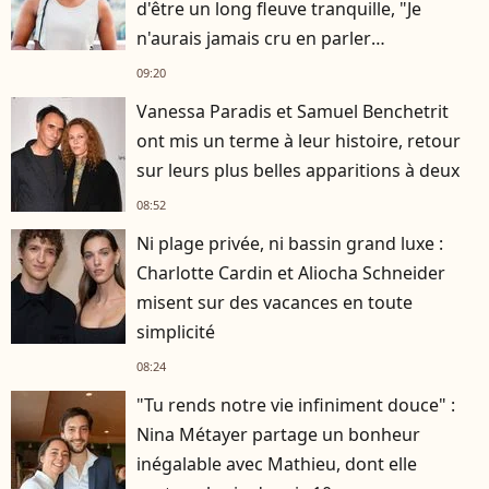
d'être un long fleuve tranquille, "Je
n'aurais jamais cru en parler
publiquement"
09:20
Vanessa Paradis et Samuel Benchetrit
ont mis un terme à leur histoire, retour
sur leurs plus belles apparitions à deux
08:52
Ni plage privée, ni bassin grand luxe :
Charlotte Cardin et Aliocha Schneider
misent sur des vacances en toute
simplicité
08:24
"Tu rends notre vie infiniment douce" :
Nina Métayer partage un bonheur
inégalable avec Mathieu, dont elle