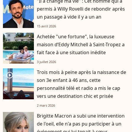
"Il a changé ma vie" : Cet homme qui a
permis à Willy Rovelli de rebondir après
un passage à vide il y a un an
15 avril 2026
Achetée "une fortune", la luxueuse
maison d’Eddy Mitchell à Saint-Tropez a
fait face à une situation inédite
3 juillet 2026
Trois mois à peine après la naissance de
player2
son 3e enfant à 46 ans, cette
personnalité télé et radio a mis le cap
vers une destination chic et prisée
2 mars 2026
Brigitte Macron a subi une intervention
de l'oeil, elle n'a pas pu participer à un
événement qui lui tenait à cœur