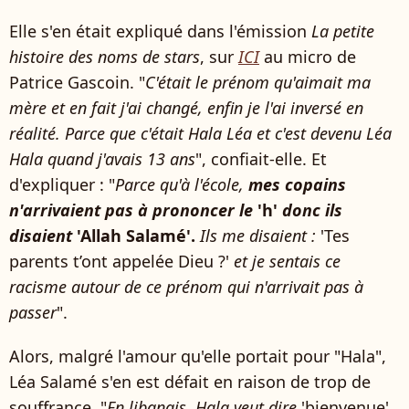
Elle s'en était expliqué dans l'émission
La petite
histoire des noms de stars
, sur
ICI
au micro de
Patrice Gascoin. "
C'était le prénom qu'aimait ma
mère et en fait j'ai changé, enfin je l'ai inversé en
réalité. Parce que c'était Hala Léa et c'est devenu Léa
Hala quand j'avais 13 ans
", confiait-elle. Et
d'expliquer : "
Parce qu'à l'école,
mes copains
n'arrivaient pas à prononcer le
'h'
donc ils
disaient
'Allah Salamé'.
Ils me disaient :
'Tes
parents t’ont appelée Dieu ?'
et je sentais ce
racisme autour de ce prénom qui n'arrivait pas à
passer
".
Alors, malgré l'amour qu'elle portait pour "Hala",
Léa Salamé s'en est défait en raison de trop de
souffrance. "
En libanais, Hala veut dire
'bienvenue'