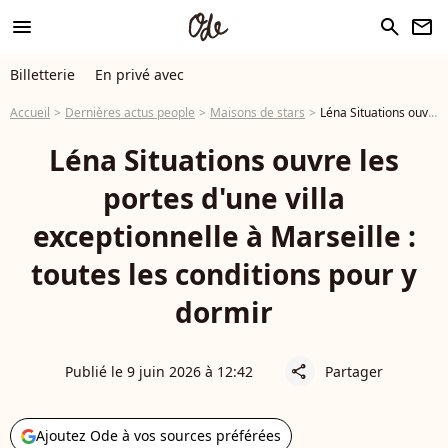
menu
search
newsletter
Billetterie
En privé avec
Accueil
Dernières actus people
Maisons de stars
Léna Situations ouvre les portes d'une villa exceptionnelle à Marseille : toutes les conditions pour y dormir
Léna Situations ouvre les
portes d'une villa
exceptionnelle à Marseille :
toutes les conditions pour y
dormir
Publié le 9 juin 2026 à 12:42
Partager
share
Ajoutez Ode à vos sources préférées