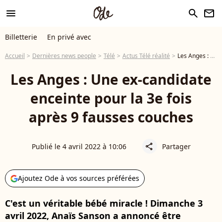
menu
search
newsletter
Billetterie
En privé avec
Accueil
Dernières news people
Télé
Actus Télé réalité
Les Anges : Une ex-candidate enceinte pour la 3e fois après 9 fausses couches
Les Anges : Une ex-candidate
enceinte pour la 3e fois
après 9 fausses couches
Publié le 4 avril 2022 à 10:06
Partager
share
Ajoutez Ode à vos sources préférées
C'est un véritable bébé miracle ! Dimanche 3
avril 2022, Anaïs Sanson a annoncé être