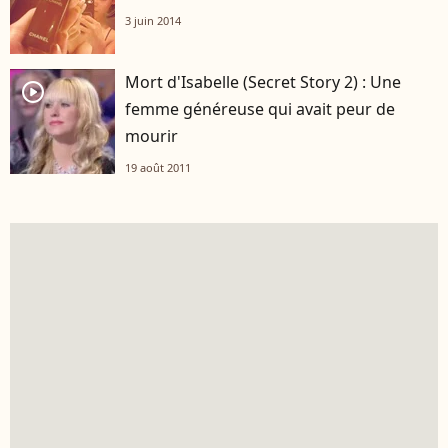
3 juin 2014
Mort d'Isabelle (Secret Story 2) : Une
player2
femme généreuse qui avait peur de
mourir
19 août 2011