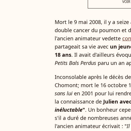
VOIR
Mort le 9 mai 2008, il y a seize
double cancer du poumon et du 
l'ancien animateur vedette
con
partageait sa vie avec
un jeun
18 ans
. Il avait d'ailleurs év
Petits Bals Perdus
paru un an ap
Inconsolable après le décès d
Chomont; mort le 16 octobre 1998
sans lui
en 2001 pour lui rendr
la connaissance de
Julien avec
inéluctable
"
. Un bonheur cepen
s'il a duré de nombreuses an
l'ancien animateur écrivait : "
I