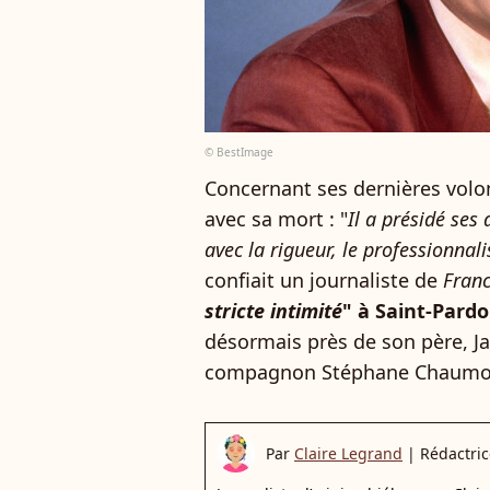
© BestImage
Concernant ses dernières volon
avec sa mort : "
Il a présidé ses 
avec la rigueur, le professionnal
confiait un journaliste de
Fran
stricte intimité
" à Saint-Pard
désormais près de son père, J
compagnon Stéphane Chaumo
Par
Claire Legrand
|
Rédactric