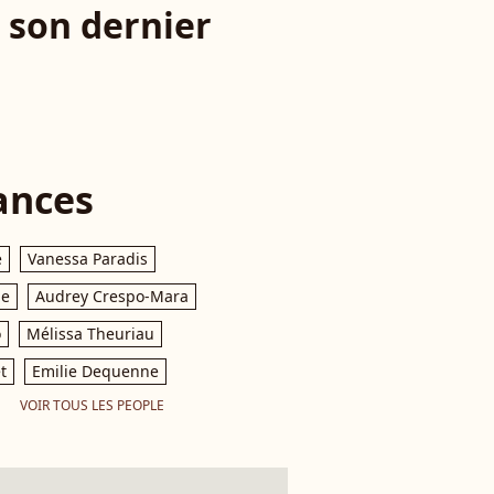
c son dernier
ances
e
Vanessa Paradis
le
Audrey Crespo-Mara
o
Mélissa Theuriau
t
Emilie Dequenne
VOIR TOUS LES PEOPLE