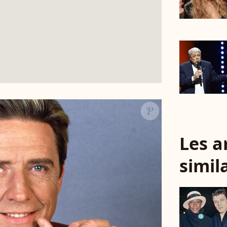
Les a
simil