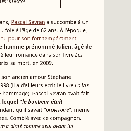
 LES 18 PHOTOS
 ans,
Pascal Sevran
a succombé à un
foie à l'âge de 62 ans. À l'époque,
nu pour son fort tempérament
e homme prénommé Julien, âgé de
oqué leur romance dans son livre
Les
rès sa mort, en 2009.
e son ancien amour Stéphane
 (il a d'ailleurs écrit le livre
La Vie
e hommage), Pascal Sevran avait fait
 lequel "
le bonheur était
dant qu'il savait "
provisoire
", même
nées. Comblé avec ce compagnon,
l m'a aimé comme seul avant lui