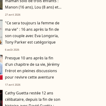
maman solo de trois enfants :
Manon (16 ans), Lou (8 ans) et
Sacha (5 ans)
27 avril 2026
"Ce sera toujours la femme de
ma vie" : 16 ans après la fin de
son couple avec Eva Longoria,
Tony Parker est catégorique
6 août 2026
Presque 10 ans après la fin
d'un chapitre de sa vie, Jérémy
Frérot en pleines discussions
pour revivre cette aventure
17 avril 2026
Cathy Guetta restée 12 ans
célibataire, depuis la fin de son
histoire avec David Guetta :