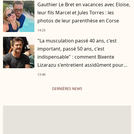
Gauthier Le Bret en vacances avec Eloïse,
leur fils Marcel et Jules Torres : les
photos de leur parenthèse en Corse
14:25
"La musculation passé 40 ans, c'est
important, passé 50 ans, c'est
indispensable" : comment Bixente
Lizarazu s'entretient assidûment pour
rester musclé à 56 ans ?
13:46
DERNIÈRES NEWS