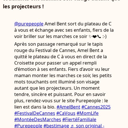
les projecteurs !
@purepeople
Amel Bent sort du plateau de C
à vous et échange avec ses enfants, fiers de la
voir briller sur les marches ce soir ✨❤️📞 :-)
Après son passage remarqué sur le tapis
rouge du Festival de Cannes, Amel Bent a
quitté le plateau de C à vous en direct de la
Croisette pour passer un appel rempli
d’émotion à ses enfants. Fiers d’avoir vu leur
maman monter les marches ce soir, les petits
mots touchants ont illuminé son visage
autant que les projecteurs. Un moment
tendre, sincère et puissant. Pour en savoir
plus, rendez-vous sur le site Purepeople : le
lien est dans la bio.
#AmelBent
#Cannes2025
#FestivalDeCannes
#CaVous
#MomLife
#MontéeDesMarches
#FiertéFamiliale
#Purepeople
#bestimage
♬ son original -