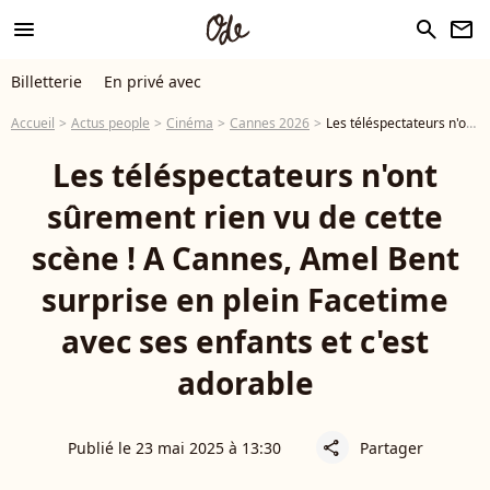
menu
search
newsletter
Billetterie
En privé avec
Accueil
Actus people
Cinéma
Cannes 2026
Les téléspectateurs n'ont sûrement rien vu de cette scène ! A Cannes, Amel Bent surprise en plein Facetime avec ses enfants et c'est adorable
Les téléspectateurs n'ont
sûrement rien vu de cette
scène ! A Cannes, Amel Bent
surprise en plein Facetime
avec ses enfants et c'est
adorable
Publié le 23 mai 2025 à 13:30
Partager
share