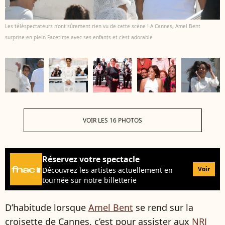
Les téléspectateurs n'ont sûrement rien vu de cette scène ! A Cannes, Amel Bent
surprise en plein Facetime avec ses enfants et c'est adorable
VOIR LES 16 PHOTOS
Réservez votre spectacle
Voir
Découvrez les artistes actuellement en
tournée sur notre billetterie
D’habitude lorsque
Amel Bent
se rend sur la
croisette de Cannes, c’est pour assister aux
NRJ