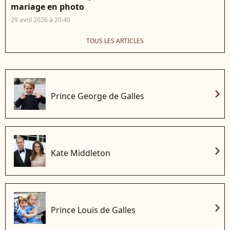
mariage en photo
29 avril 2026 à 20:40
TOUS LES ARTICLES
chevron_right
Prince George de Galles
chevron_right
Kate Middleton
chevron_right
Prince Louis de Galles