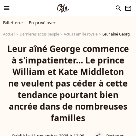
menu
search
newsletter
Billetterie
En privé avec
Accueil
Dernières actus people
Actus Famille royale
Leur aîné George commence à s'impatienter… Le prince William et Kate Middleton ne veulent pas céder à cette tendance pourtant bien ancrée dans de nombreuses familles
Leur aîné George commence
à s'impatienter… Le prince
William et Kate Middleton
ne veulent pas céder à cette
tendance pourtant bien
ancrée dans de nombreuses
familles
Publié le 11 novembre 2025 à 12:08
Partager
share