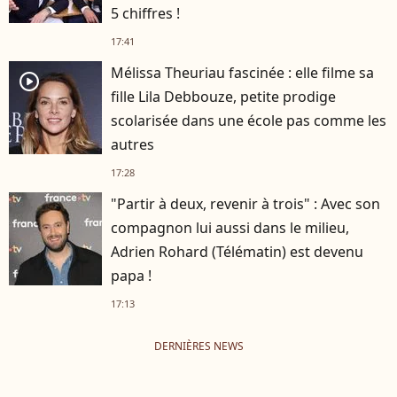
5 chiffres !
17:41
Mélissa Theuriau fascinée : elle filme sa
player2
fille Lila Debbouze, petite prodige
scolarisée dans une école pas comme les
autres
17:28
"Partir à deux, revenir à trois" : Avec son
compagnon lui aussi dans le milieu,
Adrien Rohard (Télématin) est devenu
papa !
17:13
DERNIÈRES NEWS