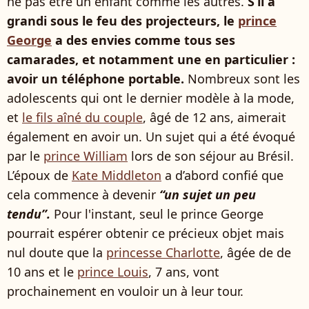
ne pas être un enfant comme les autres.
S’il a
grandi sous le feu des projecteurs, le
prince
George
a des envies comme tous ses
camarades, et notamment une en particulier :
avoir un téléphone portable.
Nombreux sont les
adolescents qui ont le dernier modèle à la mode,
et
le fils aîné du couple
, âgé de 12 ans, aimerait
également en avoir un. Un sujet qui a été évoqué
par le
prince William
lors de son séjour au Brésil.
L’époux de
Kate Middleton
a d’abord confié que
cela commence à devenir
“un sujet un peu
tendu”.
Pour l'instant, seul le prince George
pourrait espérer obtenir ce précieux objet mais
nul doute que la
princesse Charlotte
, âgée de de
10 ans et le
prince Louis
, 7 ans, vont
prochainement en vouloir un à leur tour.