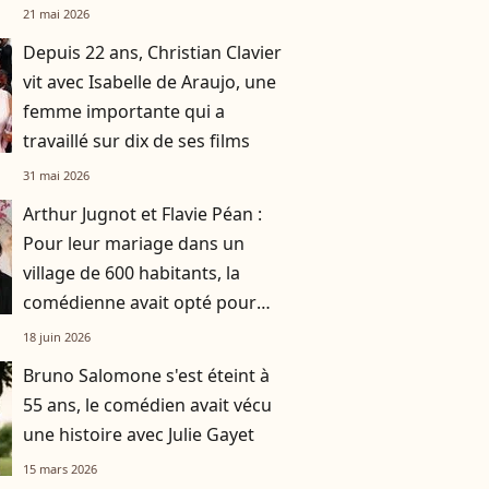
familiale, "je tente de lui faire
21 mai 2026
changer d'avis"
Depuis 22 ans, Christian Clavier
vit avec Isabelle de Araujo, une
femme importante qui a
travaillé sur dix de ses films
31 mai 2026
Arthur Jugnot et Flavie Péan :
Pour leur mariage dans un
village de 600 habitants, la
comédienne avait opté pour
une robe originale d'une
18 juin 2026
créatrice française
Bruno Salomone s'est éteint à
55 ans, le comédien avait vécu
une histoire avec Julie Gayet
15 mars 2026