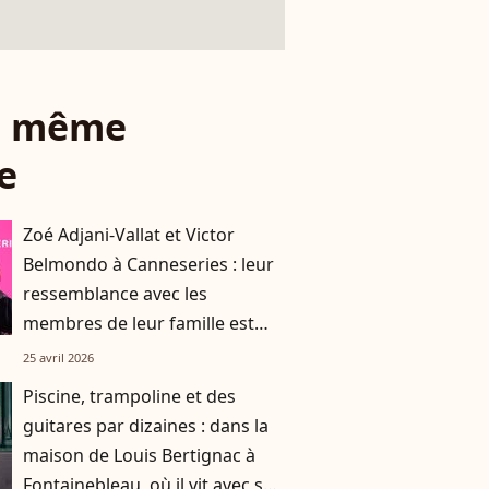
le même
e
Zoé Adjani-Vallat et Victor
Belmondo à Canneseries : leur
ressemblance avec les
membres de leur famille est
indéniable
25 avril 2026
Piscine, trampoline et des
guitares par dizaines : dans la
maison de Louis Bertignac à
Fontainebleau, où il vit avec sa