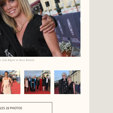
 Zoé Adjani et Alice Belaïdi
 LES 26 PHOTOS