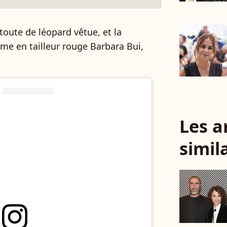
oute de léopard vêtue, et la
player2
me en tailleur rouge Barbara Bui,
Les a
simil