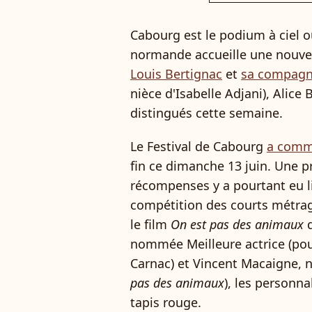
Cabourg est le podium à ciel ouv
normande accueille une nouvell
Louis Bertignac
et
sa compagne
nièce d'Isabelle Adjani),
Alice 
distingués cette semaine.
Le Festival de Cabourg
a comme
fin ce dimanche 13 juin. Une 
récompenses y a pourtant eu li
compétition des courts métrag
le film
On est pas des animaux
d
nommée Meilleure actrice (po
Carnac) et Vincent Macaigne,
pas des animaux
), les personna
tapis rouge.