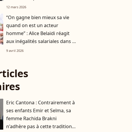
étaient nombreuses au match
12 mars 2026
PSG-Chelsea
“On gagne bien mieux sa vie
quand on est un acteur
homme” : Alice Belaïdi réagit
aux inégalités salariales dans le
cinéma
9 avril 2026
rticles
aires
Eric Cantona : Contrairement à
ses enfants Emir et Selma, sa
femme Rachida Brakni
n'adhère pas à cette tradition