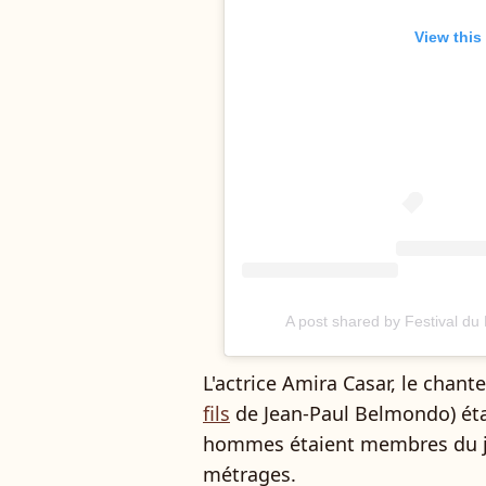
View this
A post shared by Festival du
L'actrice Amira Casar, le chant
fils
de Jean-Paul Belmondo) éta
hommes étaient membres du ju
métrages.