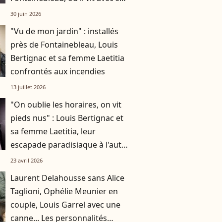
femme Laetitia et leur fils
30 juin 2026
"Vu de mon jardin" : installés
près de Fontainebleau, Louis
Bertignac et sa femme Laetitia
confrontés aux incendies
13 juillet 2026
"On oublie les horaires, on vit
pieds nus" : Louis Bertignac et
sa femme Laetitia, leur
escapade paradisiaque à l'autre
bout du monde
23 avril 2026
Laurent Delahousse sans Alice
Taglioni, Ophélie Meunier en
couple, Louis Garrel avec une
canne... Les personnalités