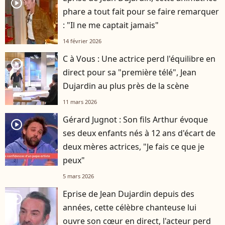
player2
phare a tout fait pour se faire remarquer
: "Il ne me captait jamais"
14 février 2026
C à Vous : Une actrice perd l'équilibre en
player2
direct pour sa "première télé", Jean
Dujardin au plus près de la scène
11 mars 2026
Gérard Jugnot : Son fils Arthur évoque
player2
ses deux enfants nés à 12 ans d'écart de
deux mères actrices, "Je fais ce que je
peux"
5 mars 2026
Eprise de Jean Dujardin depuis des
player2
années, cette célèbre chanteuse lui
ouvre son cœur en direct, l'acteur perd