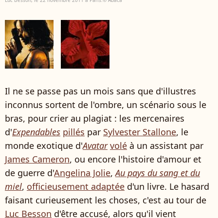
Il ne se passe pas un mois sans que d'illustres
inconnus sortent de l'ombre, un scénario sous le
bras, pour crier au plagiat : les mercenaires
d'
Expendables
pillés
par
Sylvester Stallone
, le
monde exotique d'
Avatar
volé
à un assistant par
James Cameron
, ou encore l'histoire d'amour et
de guerre d'
Angelina Jolie
,
Au pays du sang et du
miel
,
officieusement adaptée
d'un livre. Le hasard
faisant curieusement les choses, c'est au tour de
Luc Besson
d'être accusé, alors qu'il vient