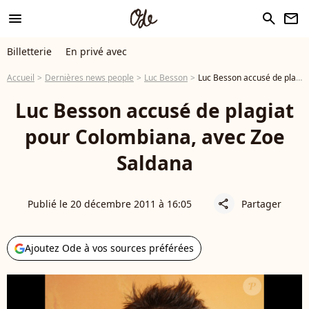
menu
search
newsletter
Billetterie
En privé avec
Accueil
Dernières news people
Luc Besson
Luc Besson accusé de plagiat pour Colombiana, avec Zoe Saldana
Luc Besson accusé de plagiat
pour Colombiana, avec Zoe
Saldana
Publié le 20 décembre 2011 à 16:05
Partager
share
Ajoutez Ode à vos sources préférées