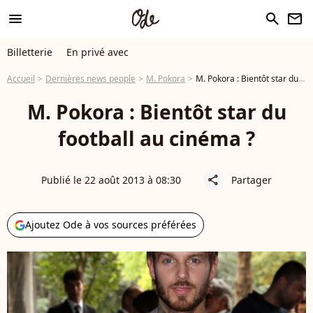
menu
search
newsletter
Billetterie
En privé avec
Accueil
Dernières news people
M. Pokora
M. Pokora : Bientôt star du football au cinéma ?
M. Pokora : Bientôt star du
football au cinéma ?
Publié le 22 août 2013 à 08:30
Partager
share
Ajoutez Ode à vos sources préférées