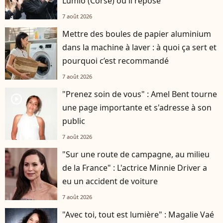
Lumio (Corse) où il repose
7 août 2026
Mettre des boules de papier aluminium
dans la machine à laver : à quoi ça sert et
pourquoi c’est recommandé
7 août 2026
"Prenez soin de vous" : Amel Bent tourne
player2
une page importante et s'adresse à son
public
7 août 2026
"Sur une route de campagne, au milieu
de la France" : L'actrice Minnie Driver a
eu un accident de voiture
7 août 2026
"Avec toi, tout est lumière" : Magalie Vaé