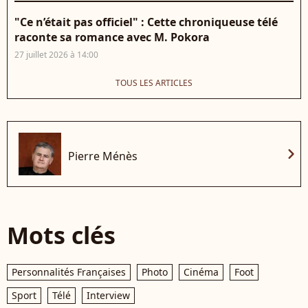
"Ce n’était pas officiel" : Cette chroniqueuse télé
raconte sa romance avec M. Pokora
27 juillet 2026 à 14:00
TOUS LES ARTICLES
chevron_right
Pierre Ménès
Mots clés
Personnalités Françaises
Photo
Cinéma
Foot
Sport
Télé
Interview