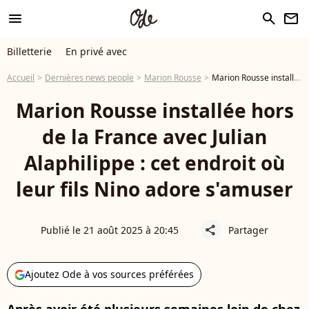
menu
search
newsletter
Billetterie
En privé avec
Accueil
Dernières news people
Marion Rousse
Marion Rousse installée hors de la France avec Julian Alaphilippe : cet endroit où leur fils Nino adore s'amuser
Marion Rousse installée hors
de la France avec Julian
Alaphilippe : cet endroit où
leur fils Nino adore s'amuser
Publié le 21 août 2025 à 20:45
Partager
share
Ajoutez Ode à vos sources préférées