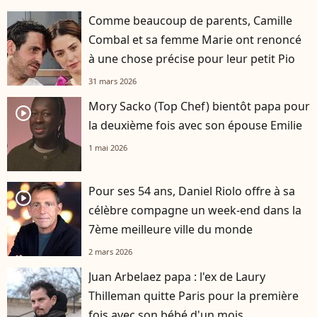
Comme beaucoup de parents, Camille
Combal et sa femme Marie ont renoncé
à une chose précise pour leur petit Pio
31 mars 2026
Mory Sacko (Top Chef) bientôt papa pour
player2
la deuxième fois avec son épouse Emilie
1 mai 2026
Pour ses 54 ans, Daniel Riolo offre à sa
player2
célèbre compagne un week-end dans la
7ème meilleure ville du monde
2 mars 2026
Juan Arbelaez papa : l'ex de Laury
Thilleman quitte Paris pour la première
fois avec son bébé d'un mois