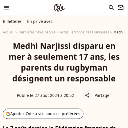
menu
search
newsletter
Billetterie
En privé avec
Accueil
Dernières news people
Actus Personnalités Françaises
Medhi Narjissi disparu en mer à seulement 17 ans, les parents du rugbyman désignent un responsable
Medhi Narjissi disparu en
mer à seulement 17 ans, les
parents du rugbyman
désignent un responsable
Publié le 27 août 2024 à 20:52
Partager
share
Ajoutez Ode à vos sources préférées