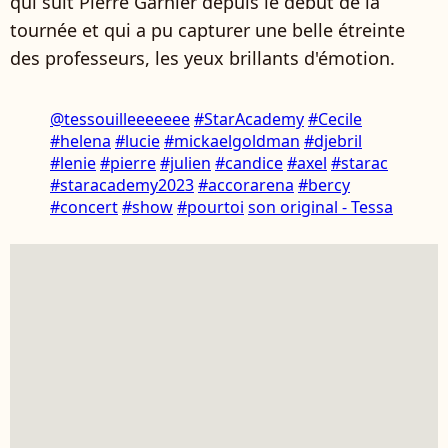
qui suit Pierre Garnier depuis le début de la
tournée et qui a pu capturer une belle étreinte
des professeurs, les yeux brillants d'émotion.
@tessouilleeeeeee
#StarAcademy
#Cecile
#helena
#lucie
#mickaelgoldman
#djebril
#lenie
#pierre
#julien
#candice
#axel
#starac
#staracademy2023
#accorarena
#bercy
#concert
#show
#pourtoi
son original - Tessa