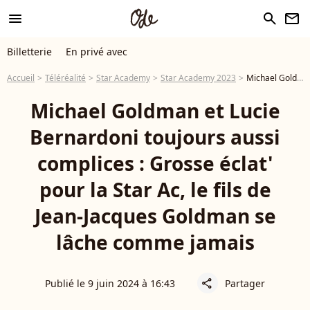
menu
search
newsletter
Billetterie
En privé avec
Accueil
Téléréalité
Star Academy
Star Academy 2023
Michael Goldman et Lucie Bernardoni toujours aussi complices : Grosse éclat' pour la Star Ac, le fils de Jean-Jacques Goldman se lâche comme jamais
Michael Goldman et Lucie
Bernardoni toujours aussi
complices : Grosse éclat'
pour la Star Ac, le fils de
Jean-Jacques Goldman se
lâche comme jamais
Publié le 9 juin 2024 à 16:43
Partager
share