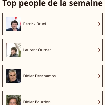
Top people de la semaine
chevron_right
Patrick Bruel
chevron_right
Laurent Ournac
chevron_right
Didier Deschamps
chevron_right
Didier Bourdon