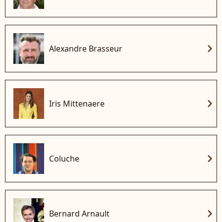
chevron_right
Alexandre Brasseur
chevron_right
Iris Mittenaere
chevron_right
Coluche
chevron_right
Bernard Arnault