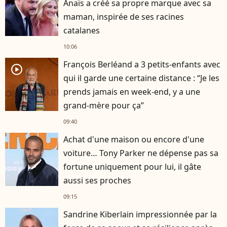
Anaïs a créé sa propre marque avec sa
maman, inspirée de ses racines
catalanes
10:06
François Berléand a 3 petits-enfants avec
player2
qui il garde une certaine distance : “Je les
prends jamais en week-end, y a une
grand-mère pour ça”
09:40
Achat d'une maison ou encore d'une
voiture… Tony Parker ne dépense pas sa
fortune uniquement pour lui, il gâte
aussi ses proches
09:15
Sandrine Kiberlain impressionnée par la