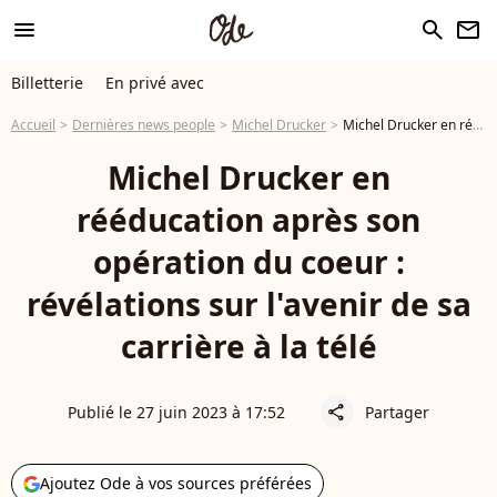
menu
search
newsletter
Billetterie
En privé avec
Accueil
Dernières news people
Michel Drucker
Michel Drucker en rééducation après son opération du coeur : révélations sur l'avenir de sa carrière à la télé
Michel Drucker en
rééducation après son
opération du coeur :
révélations sur l'avenir de sa
carrière à la télé
Publié le 27 juin 2023 à 17:52
Partager
share
Ajoutez Ode à vos sources préférées