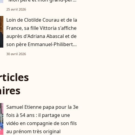
ne m’ont rien laissé"
25 avril 2026
Loin de Clotilde Courau et de la
France, sa fille Vittoria s'affiche
auprès d'Adriana Abascal et de
son père Emmanuel-Philibert
de Savoie
30 avril 2026
rticles
aires
Samuel Etienne papa pour la 3e
fois à 54 ans : il partage une
vidéo en compagnie de son fils
au prénom très original