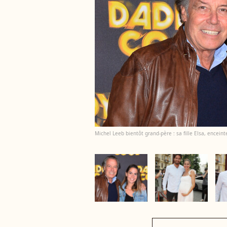
Michel Leeb bientôt grand-père : sa fille Elsa, enceinte