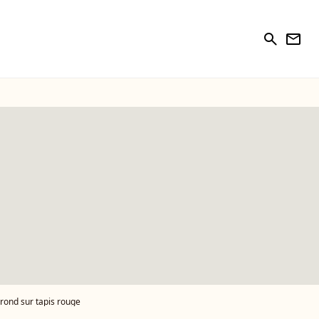
search
newsletter
e rond sur tapis rouge