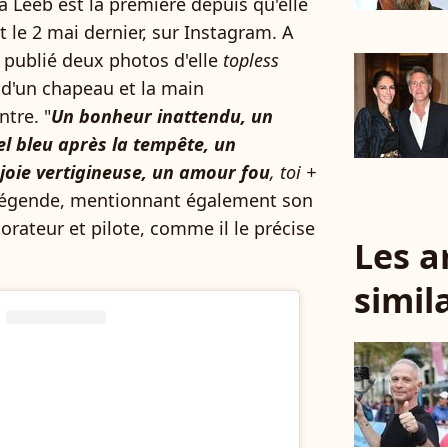
sa Leeb est la première depuis qu'elle
t le 2 mai dernier, sur Instagram. A
 publié deux photos d'elle
topless
 d'un chapeau et la main
tre. "
Un bonheur inattendu, un
el bleu après la tempête, un
oie vertigineuse, un amour fou
, toi +
 légende, mentionnant également son
orateur et pilote, comme il le précise
Les a
simil