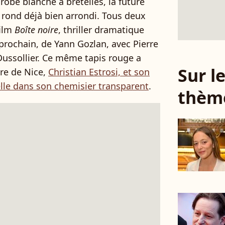
robe blanche à bretelles, la future
 rond déjà bien arrondi. Tous deux
film
Boîte noire
, thriller dramatique
prochain, de Yann Gozlan, avec Pierre
Dussollier. Ce même tapis rouge a
Sur 
ire de Nice,
Christian Estrosi, et son
lle dans son chemisier transparent
.
thèm