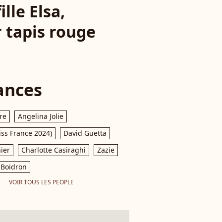
lle Elsa,
r tapis rouge
ances
re
Angelina Jolie
iss France 2024)
David Guetta
ier
Charlotte Casiraghi
Zazie
Boidron
VOIR TOUS LES PEOPLE