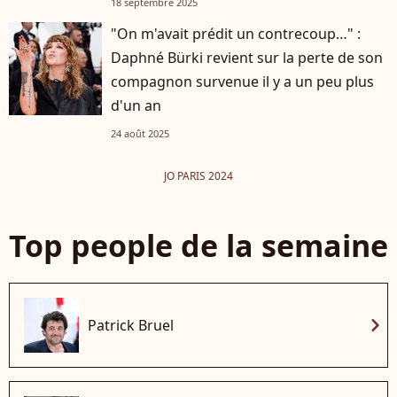
18 septembre 2025
"On m'avait prédit un contrecoup…" :
Daphné Bürki revient sur la perte de son
compagnon survenue il y a un peu plus
d'un an
24 août 2025
JO PARIS 2024
Top people de la semaine
chevron_right
Patrick Bruel