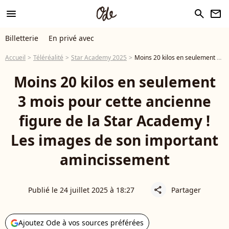
menu
search
newsletter
Billetterie
En privé avec
Accueil
Téléréalité
Star Academy 2025
Moins 20 kilos en seulement 3 mois pour cette ancienne figure de la Star Academy ! Les images de son important amincissement
Moins 20 kilos en seulement
3 mois pour cette ancienne
figure de la Star Academy !
Les images de son important
amincissement
Publié le 24 juillet 2025 à 18:27
Partager
share
Ajoutez Ode à vos sources préférées