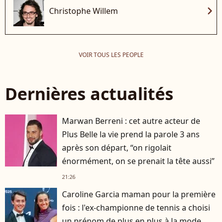
chevron_right
Christophe Willem
VOIR TOUS LES PEOPLE
Dernières actualités
Marwan Berreni : cet autre acteur de
Plus Belle la vie prend la parole 3 ans
après son départ, “on rigolait
énormément, on se prenait la tête aussi”
21:26
Caroline Garcia maman pour la première
fois : l'ex-championne de tennis a choisi
un prénom de plus en plus à la mode