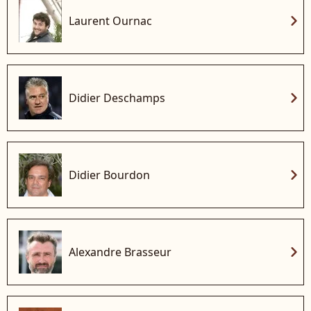
chevron_right
Laurent Ournac
chevron_right
Didier Deschamps
chevron_right
Didier Bourdon
chevron_right
Alexandre Brasseur