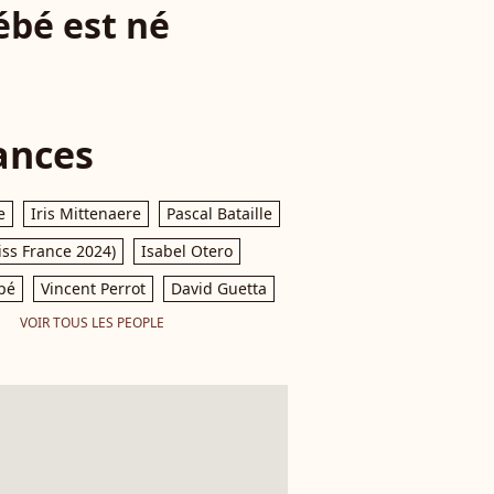
bé est né
ances
e
Iris Mittenaere
Pascal Bataille
iss France 2024)
Isabel Otero
pé
Vincent Perrot
David Guetta
VOIR TOUS LES PEOPLE