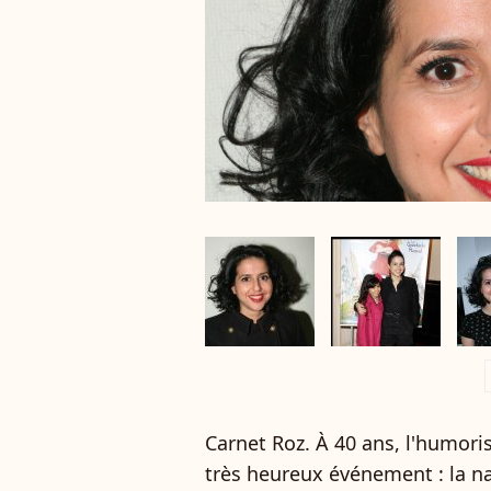
a
Carnet Roz. À 40 ans, l'humori
très heureux événement : la na