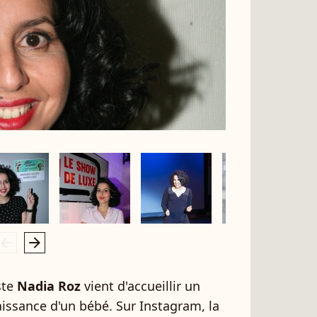
rrow_left
arrow_right
ste
Nadia Roz
vient d'accueillir un
issance d'un bébé. Sur Instagram, la