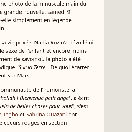
une photo de la minuscule main du
e grande nouvelle, samedi 9
it-elle simplement en légende,
in.
e sa vie privée, Nadia Roz n'a dévoilé ni
 le sexe de l'enfant et encore moins
ent de savoir où la photo a été
ndique "
Sur la Terre
". De quoi écarter
nt sur Mars.
a communauté de l'humoriste, à
hallah ! Bienvenue petit ange
", a écrit
 Plein de belles choses pour vous
", s'est
a Tagbo
et
Sabrina Ouazani
ont
de coeurs rouges en section