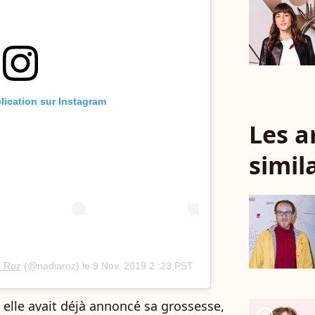
blication sur Instagram
Les a
simil
a Roz
(@nadiaroz) le
9 Nov. 2019 2 :23 PST
: elle avait déjà annoncé sa grossesse,