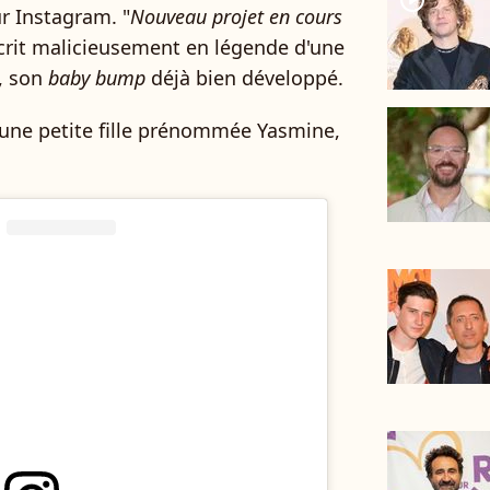
player2
sur Instagram. "
Nouveau projet en cours
 écrit malicieusement en légende d'une
n, son
baby bump
déjà bien développé.
une petite fille prénommée Yasmine,