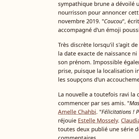
sympathique brune a dévoilé 
nourrisson pour annoncer cett
novembre 2019. "
Coucou
", écr
accompagné d'un émoji pouss
Très discrète lorsqu'il s'agit d
la date exacte de naissance ni
son prénom. Impossible égalem
prise, puisque la localisation i
les soupçons d'un accoucheme
La nouvelle a toutefois ravi l
commencer par ses amis. "
Mas
Amelle Chahbi
. "
Félicitations !
réjouie
Estelle Mossely
.
Claudi
toutes deux publié une série 
commentaires.