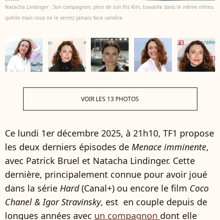
Natacha Lindinger : Son compagnon, père de son fils Kim, travaille dans le même milieu
qu'elle mais vous ne le verrez jamais face caméra
VOIR LES 13 PHOTOS
Ce lundi 1er décembre 2025, à 21h10, TF1 propose
les deux derniers épisodes de
Menace imminente
,
avec Patrick Bruel et Natacha Lindinger. Cette
dernière, principalement connue pour avoir joué
dans la série
Hard
(Canal+) ou encore le film
Coco
Chanel & Igor Stravinsky
, est en couple depuis de
longues années avec
un compagnon
dont elle