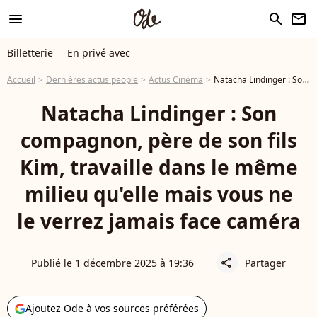
menu
search
newsletter
Billetterie
En privé avec
Accueil
Dernières actus people
Actus Cinéma
Natacha Lindinger : Son compagnon, père de son fils Kim, travaille dans le même milieu qu'elle mais vous ne le verrez jamais face caméra
Natacha Lindinger : Son
compagnon, père de son fils
Kim, travaille dans le même
milieu qu'elle mais vous ne
le verrez jamais face caméra
Publié le 1 décembre 2025 à 19:36
Partager
share
Ajoutez Ode à vos sources préférées