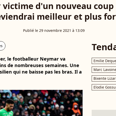
victime d'un nouveau coup d
eviendrai meilleur et plus for
Publié le 29 novembre 2021 à 13:09
Tend
es
ier, le footballeur Neymar va
Emilie Dequ
ains de nombreuses semaines. Une
Marc Lavoin
lien qui ne baisse pas les bras. Il a
Bixente Liza
Elodie Gossu