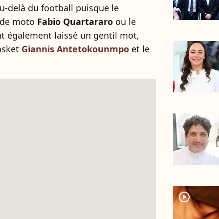
au-delà du football puisque le
 de moto
Fabio Quartararo
ou le
nt également laissé un gentil mot,
asket
Giannis Antetokounmpo
et le
player2