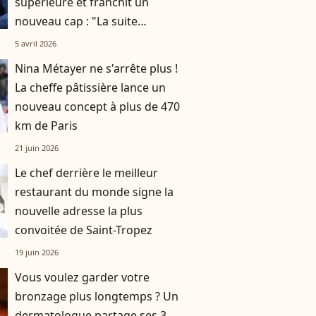
supérieure et franchit un
nouveau cap : "La suite
s'annonce encore plus
5 avril 2026
ambitieuse"
Nina Métayer ne s'arrête plus !
La cheffe pâtissière lance un
nouveau concept à plus de 470
km de Paris
21 juin 2026
Le chef derrière le meilleur
restaurant du monde signe la
nouvelle adresse la plus
convoitée de Saint-Tropez
19 juin 2026
Vous voulez garder votre
bronzage plus longtemps ? Un
dermatologue partage ses 3