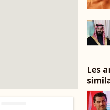
Les a
simil