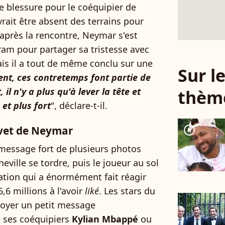
e blessure pour le coéquipier de
vrait être absent des terrains pour
après la rencontre, Neymar s'est
m pour partager sa tristesse avec
is il a tout de même conclu sur une
Sur 
t, ces contretemps font partie de
 il n'y a plus qu'à lever la tête et
thèm
 et plus fort
", déclare-t-il.
player2
evet de Neymar
message fort de plusieurs photos
eville se tordre, puis le joueur au sol
ation qui a énormément fait réagir
,6 millions à l'avoir
liké
. Les stars du
nvoyer un petit message
 ses coéquipiers
Kylian Mbappé
ou