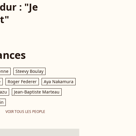
ur : "Je
t"
ances
enne
Steevy Boulay
e
Roger Federer
Aya Nakamura
razu
Jean-Baptiste Marteau
in
VOIR TOUS LES PEOPLE