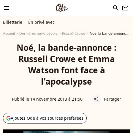
menu
search
newsletter
Billetterie
En privé avec
Accueil
Dernières news people
Russell Crowe
Noé, la bande-annonce : Russell Crowe et Emma Watson font face à l'apocalypse
Noé, la bande-annonce :
Russell Crowe et Emma
Watson font face à
l'apocalypse
Publié le 14 novembre 2013 à 21:50
Partager
share
Ajoutez Ode à vos sources préférées