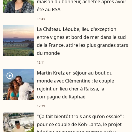
maison du bonheur, achetée après avoir
été au RSA
13:43
La Château Léoube, lieu d'exception
entre vignes et bord de mer dans le sud
de la France, attire les plus grandes stars
du monde
13:11
Martin Kretz en séjour au bout du
player2
monde avec Clémentine : le couple
rejoint un lieu cher à Raïssa, la
compagne de Raphaël
12:39
"Ça fait bientôt trois ans qu'on essaie" :
pour ce couple de Koh-Lanta, le projet