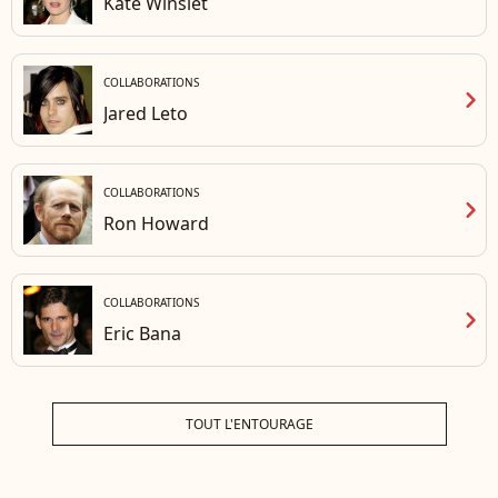
Kate Winslet
COLLABORATIONS
chevron_right
Jared Leto
COLLABORATIONS
chevron_right
Ron Howard
COLLABORATIONS
chevron_right
Eric Bana
TOUT L'ENTOURAGE