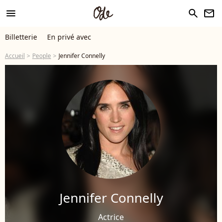
menu
search
newsletter
Billetterie
En privé avec
Accueil
People
Jennifer Connelly
Jennifer Connelly
Actrice