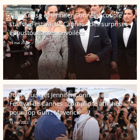
Tom Cruise et Jennifer Connelly, couple
star du Festival de Cannes : des surprises
époustouflantes dévoilées
18 mai 2022
Tom Cruise et Jennifer Connelly au
Festival de Cannes : complicité affichée
pour Top Gun : Maverick
18 mai 2022