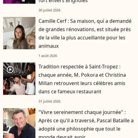
fort envers Brignoles
30 juillet 2026
Camille Cerf : Sa maison, qui a demandé
de grandes rénovations, est située près
de la ville la plus accueillante pour les
animaux
1 août 2026
Tradition respectée à Saint-Tropez :
player2
chaque année, M. Pokora et Christina
Milian retrouvent leurs célèbres amis
dans ce fameux restaurant
31 juillet 2026
"Vivre sereinement chaque journée" :
Après ce qu'il a traversé, Pascal Bataille a
adopté une philosophie que tout le
monde devrait avoir