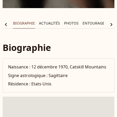
BIOGRAPHIE
ACTUALITÉS
PHOTOS
ENTOURAGE
FIL
chevron_left
chevron_right
Biographie
Naissance :
12 décembre 1970, Catskill Mountains
Signe astrologique :
Sagittaire
Résidence :
Etats-Unis