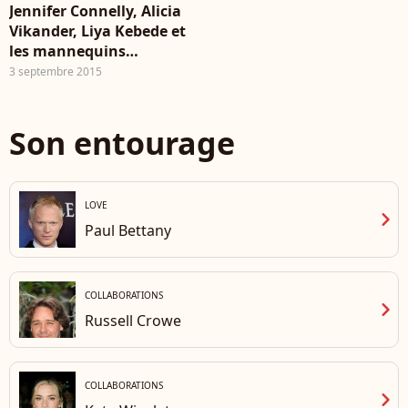
Jennifer Connelly, Alicia
Vikander, Liya Kebede et
les mannequins
Fernanda Ly, Angel
3 septembre 2015
Rutledge et Rianne van
Rompaey dans la vidéo
de campagne de Louis
Son entourage
Vuitton. Réalisation par
Juergen Teller.
LOVE
chevron_right
Paul Bettany
COLLABORATIONS
chevron_right
Russell Crowe
COLLABORATIONS
chevron_right