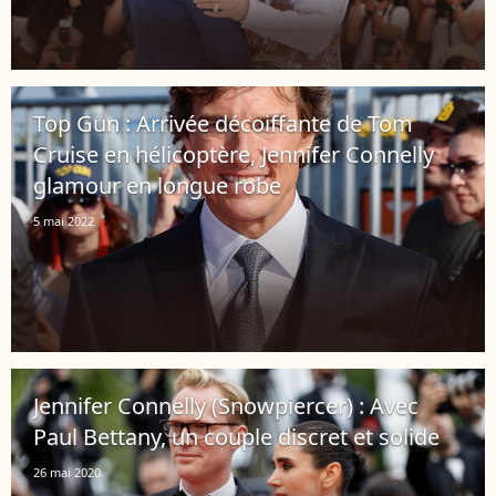
Top Gun : Arrivée décoiffante de Tom
Cruise en hélicoptère, Jennifer Connelly
glamour en longue robe
5 mai 2022
Jennifer Connelly (Snowpiercer) : Avec
Paul Bettany, un couple discret et solide
26 mai 2020