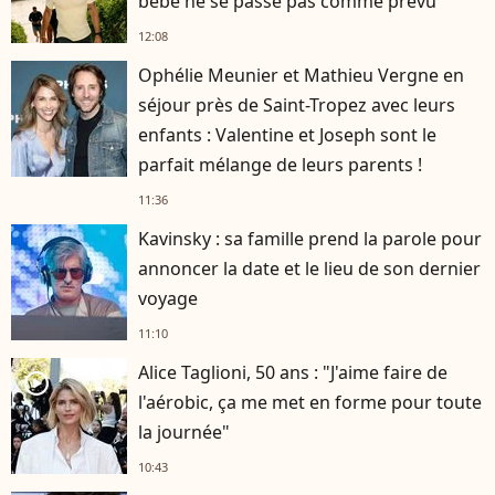
bébé ne se passe pas comme prévu
12:08
Ophélie Meunier et Mathieu Vergne en
séjour près de Saint-Tropez avec leurs
enfants : Valentine et Joseph sont le
parfait mélange de leurs parents !
11:36
Kavinsky : sa famille prend la parole pour
annoncer la date et le lieu de son dernier
voyage
11:10
Alice Taglioni, 50 ans : "J'aime faire de
player2
l'aérobic, ça me met en forme pour toute
la journée"
10:43