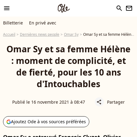
menu
search
newsletter
Billetterie
En privé avec
Accueil
Dernières news people
Omar Sy
Omar Sy et sa femme Hélène : moment de complicité, et de fierté, pour les 10 ans d'Intouchables
Omar Sy et sa femme Hélène
: moment de complicité, et
de fierté, pour les 10 ans
d'Intouchables
Publié le 16 novembre 2021 à 08:47
Partager
share
Ajoutez Ode à vos sources préférées