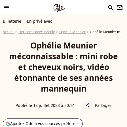
menu
search
newsletter
Billetterie
En privé avec
Accueil
Dernières news people
Ophélie Meunier
Ophélie Meunier méconnaissable : mini robe et cheveux noirs, vidéo étonnante de ses années mannequin
Ophélie Meunier
méconnaissable : mini robe
et cheveux noirs, vidéo
étonnante de ses années
mannequin
Publié le 18 juillet 2023 à 20:14
Partager
share
Ajoutez Ode à vos sources préférées