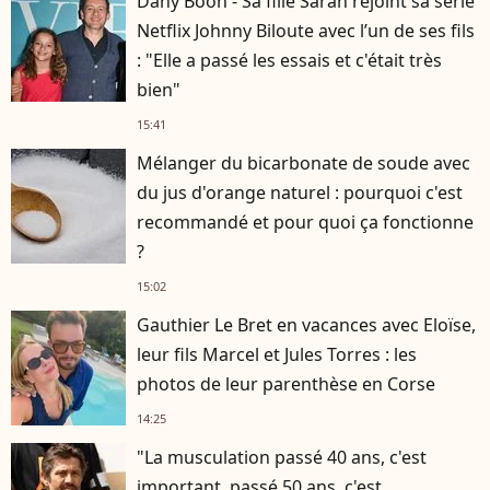
Dany Boon - Sa fille Sarah rejoint sa série
Netflix Johnny Biloute avec l’un de ses fils
: "Elle a passé les essais et c'était très
bien"
15:41
Mélanger du bicarbonate de soude avec
du jus d'orange naturel : pourquoi c'est
recommandé et pour quoi ça fonctionne
?
15:02
Gauthier Le Bret en vacances avec Eloïse,
leur fils Marcel et Jules Torres : les
photos de leur parenthèse en Corse
14:25
"La musculation passé 40 ans, c'est
important, passé 50 ans, c'est