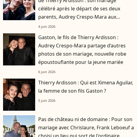
de Thierry Ardisson : son mariage
célébré après le départ de ses deux
parents, Audrey Crespo-Mara aux
premières loges
4 juin 2026
Gaston, le fils de Thierry Ardisson :
Audrey Crespo-Mara partage d’autres
photos de son mariage, nouvelle robe
époustouflante pour la jeune mariée
6 juin 2026
Thierry Ardisson : Qui est Ximena Aguilar,
la femme de son fils Gaston ?
5 juin 2026
Pas de château ni de domaine : Pour son
mariage avec Chrislaure, Frank Leboeuf a
choisi un lieu qui sort de l'ordinaire