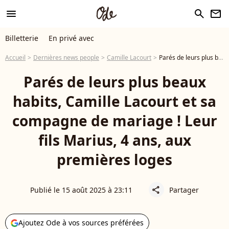
menu
search
newsletter
Billetterie
En privé avec
Accueil
Dernières news people
Camille Lacourt
Parés de leurs plus beaux habits, Camille Lacourt et sa compagne de mariage ! Leur fils Marius, 4 ans, aux premières loges
Parés de leurs plus beaux
habits, Camille Lacourt et sa
compagne de mariage ! Leur
fils Marius, 4 ans, aux
premières loges
Publié le 15 août 2025 à 23:11
Partager
share
Ajoutez Ode à vos sources préférées