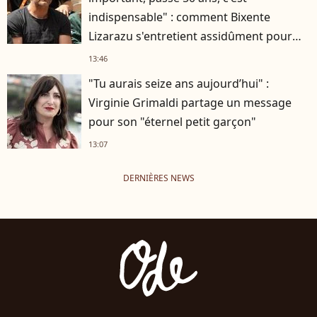
indispensable" : comment Bixente
Lizarazu s'entretient assidûment pour
rester musclé à 56 ans ?
13:46
"Tu aurais seize ans aujourd’hui" :
Virginie Grimaldi partage un message
pour son "éternel petit garçon"
13:07
DERNIÈRES NEWS