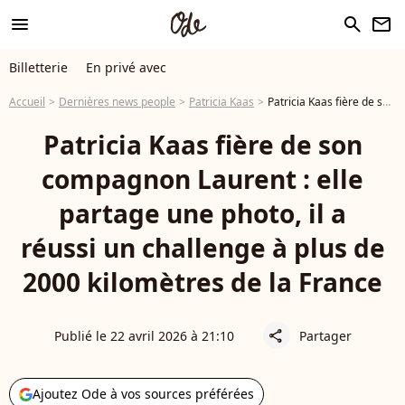
menu
search
newsletter
Billetterie
En privé avec
Accueil
Dernières news people
Patricia Kaas
Patricia Kaas fière de son compagnon Laurent : elle partage une photo, il a réussi un challenge à plus de 2000 kilomètres de la France
Patricia Kaas fière de son
compagnon Laurent : elle
partage une photo, il a
réussi un challenge à plus de
2000 kilomètres de la France
Publié le 22 avril 2026 à 21:10
Partager
share
Ajoutez Ode à vos sources préférées