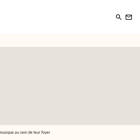
search
newsletter
 musique au sein de leur foyer