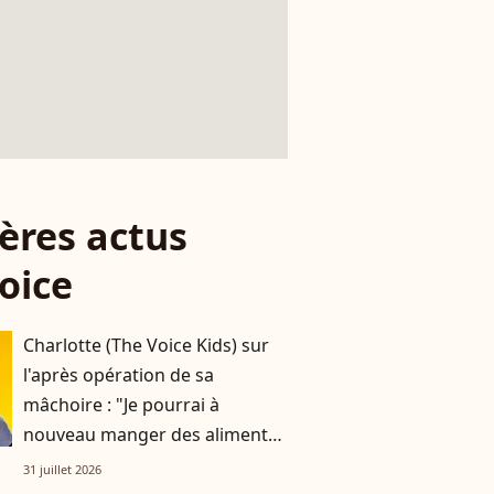
ères actus
oice
Charlotte (The Voice Kids) sur
l'après opération de sa
mâchoire : "Je pourrai à
nouveau manger des aliments
solides d'ici deux mois"
31 juillet 2026