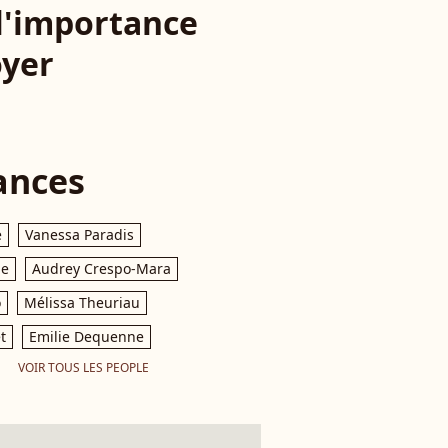
 l'importance
oyer
ances
e
Vanessa Paradis
le
Audrey Crespo-Mara
o
Mélissa Theuriau
t
Emilie Dequenne
VOIR TOUS LES PEOPLE