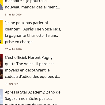
mâchoire : "Je pourrai à
nouveau manger des aliments
solides d'ici deux mois"
31 juillet 2026
"Je ne peux pas parler ni
chanter" : Après The Voice Kids,
la gagnante Charlotte, 15 ans,
prise en charge
17 juillet 2026
C'est officiel, Florent Pagny
quitte The Voice : il perd ses
moyens en découvrant le
cadeau d'adieu des équipes du
télécrochet
31 mai 2026
Après la Star Academy, Zaho de
Sagazan ne mâche pas ses
mots à propos de cette autre