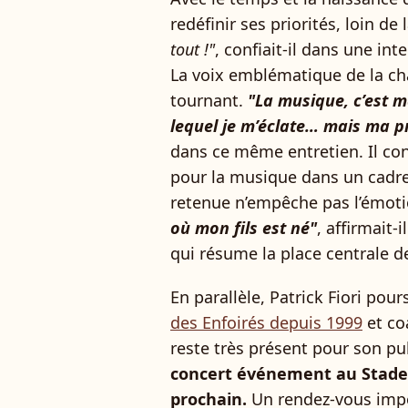
redéfinir ses priorités, loin de
tout !"
, confiait-il dans une in
La voix emblématique de la cha
tournant.
"La musique, c’est m
lequel je m’éclate… mais ma pri
dans ce même entretien. Il co
pour la musique dans un cadre 
retenue n’empêche pas l’émot
où mon fils est né"
, affirmait-
qui résume la place centrale de
En parallèle, Patrick Fiori pour
des Enfoirés depuis 1999
et co
reste très présent pour son p
concert événement au Stade 
prochain.
Un rendez-vous impor