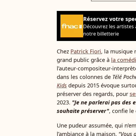
Réservez votre spe
Découvrez les artistes
notre billetterie
Chez
Patrick Fiori
, la musique 
grand public grâce à
la coméd
l’auteur-compositeur-interprète
dans les colonnes de
Télé Poch
Kids
depuis 2015 évoque surtout
préserver des regards, pour
se
2023.
"Je ne parlerai pas des 
souhaite préserver"
, confie l
Une pudeur assumée, qui n’em
l’ambiance à la maison.
"Vous d