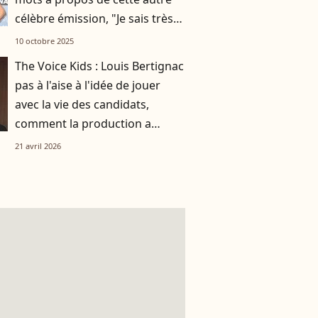
célèbre émission, "Je sais très
bien que..."
10 octobre 2025
The Voice Kids : Louis Bertignac
pas à l'aise à l'idée de jouer
avec la vie des candidats,
comment la production a
réussi à le faire rempiler
21 avril 2026
malgré tout ?