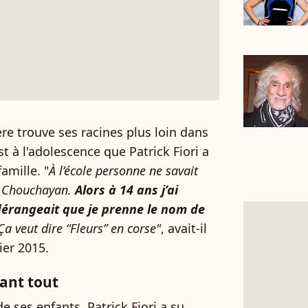
re trouve ses racines plus loin dans
st à l'adolescence que Patrick Fiori a
amille. "
À l’école personne ne savait
: Chouchayan.
Alors à 14 ans j’ai
dérangeait que je prenne le nom de
a veut dire “Fleurs” en corse"
, avait-il
ier 2015.
vant tout
e ses enfants, Patrick Fiori a su