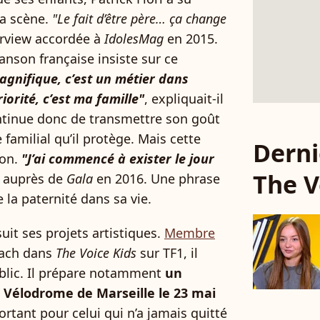
 la scène.
"Le fait d’être père… ça change
terview accordée à
IdolesMag
en 2015.
nson française insiste sur ce
agnifique, c’est un métier dans
orité, c’est ma famille"
, expliquait-il
ntinue donc de transmettre son goût
familial qu’il protège. Mais cette
Derni
ion.
"J’ai commencé à exister le jour
The V
il auprès de
Gala
en 2016. Une phrase
 la paternité dans sa vie.
suit ses projets artistiques.
Membre
ach dans
The Voice Kids
sur TF1, il
ublic. Il prépare notamment
un
Vélodrome de Marseille le 23 mai
tant pour celui qui n’a jamais quitté