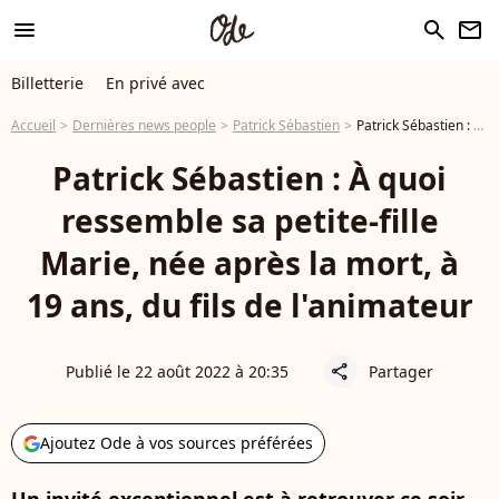
menu
search
newsletter
Billetterie
En privé avec
Accueil
Dernières news people
Patrick Sébastien
Patrick Sébastien : À quoi ressemble sa petite-fille Marie, née après la mort, à 19 ans, du fils de l'animateur
Patrick Sébastien : À quoi
ressemble sa petite-fille
Marie, née après la mort, à
19 ans, du fils de l'animateur
Publié le 22 août 2022 à 20:35
Partager
share
Ajoutez Ode à vos sources préférées