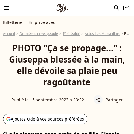
menu
search
newsletter
Billetterie
En privé avec
Accueil
Dernières news people
Téléréalité
Actus Les Marseillais
PHOTO "Ça se propage..." : Giuseppa blessée à la main, elle dévoile sa plaie peu ragoûtante
PHOTO "Ça se propage..." :
Giuseppa blessée à la main,
elle dévoile sa plaie peu
ragoûtante
Publié le 15 septembre 2023 à 23:22
Partager
share
Ajoutez Ode à vos sources préférées