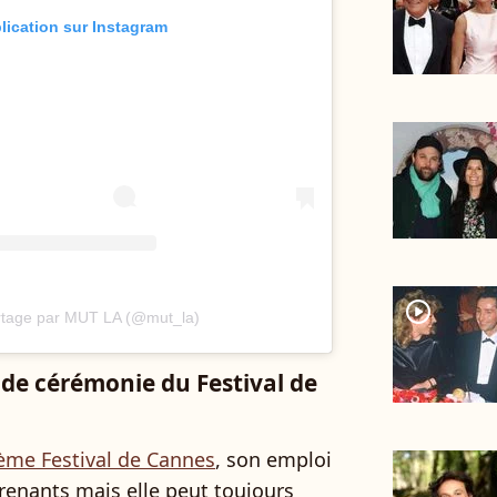
blication sur Instagram
player2
artage par MUT LA (@mut_la)
 de cérémonie du Festival de
ème Festival de Cannes
, son emploi
renants mais elle peut toujours