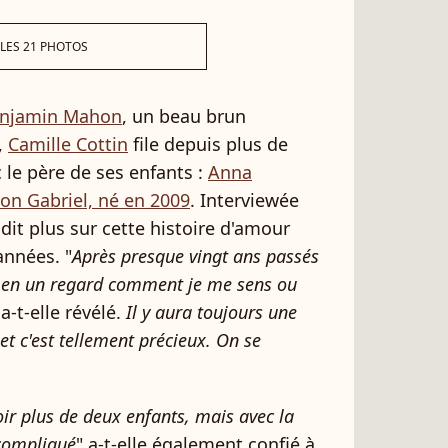
 LES 21 PHOTOS
njamin Mahon
, un beau brun
,
Camille Cottin
file depuis plus de
 le père de ses enfants :
Anna
on Gabriel, né en 2009
. Interviewée
a dit plus sur cette histoire d'amour
'années. "
Après presque vingt ans passés
it en un regard comment je me sens ou
 a-t-elle révélé.
Il y aura toujours une
et c'est tellement précieux. On se
oir plus de deux enfants, mais avec la
 compliqué
" a-t-elle également confié à