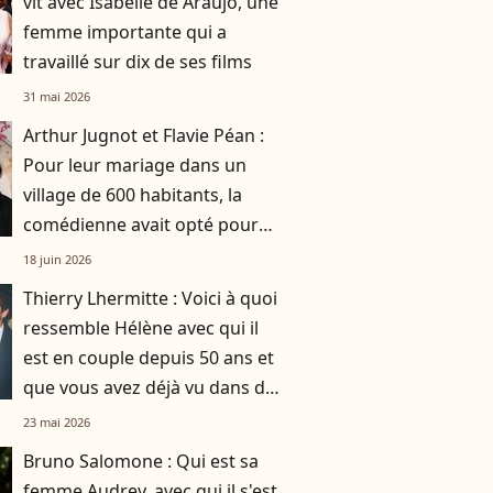
vit avec Isabelle de Araujo, une
femme importante qui a
travaillé sur dix de ses films
31 mai 2026
Arthur Jugnot et Flavie Péan :
Pour leur mariage dans un
village de 600 habitants, la
comédienne avait opté pour
une robe originale d'une
18 juin 2026
créatrice française
Thierry Lhermitte : Voici à quoi
ressemble Hélène avec qui il
est en couple depuis 50 ans et
que vous avez déjà vu dans des
films du Splendid
23 mai 2026
Bruno Salomone : Qui est sa
femme Audrey, avec qui il s'est