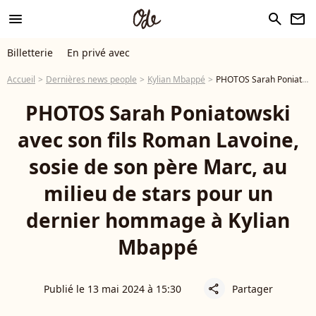
menu
search
newsletter
Billetterie
En privé avec
Accueil
Dernières news people
Kylian Mbappé
PHOTOS Sarah Poniatowski avec son fils Roman Lavoine, sosie de son père Marc, au milieu de stars pour un dernier hommage à Kylian Mbappé
PHOTOS Sarah Poniatowski
avec son fils Roman Lavoine,
sosie de son père Marc, au
milieu de stars pour un
dernier hommage à Kylian
Mbappé
Publié le 13 mai 2024 à 15:30
Partager
share