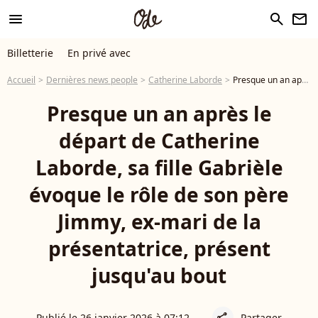
menu
search
newsletter
Billetterie
En privé avec
Accueil
Dernières news people
Catherine Laborde
Presque un an après le départ de Catherine Laborde, sa fille Gabrièle évoque le rôle de son père Jimmy, ex-mari de la présentatrice, présent jusqu'au bout
Presque un an après le
départ de Catherine
Laborde, sa fille Gabrièle
évoque le rôle de son père
Jimmy, ex-mari de la
présentatrice, présent
jusqu'au bout
Publié le 26 janvier 2026 à 07:12
Partager
share