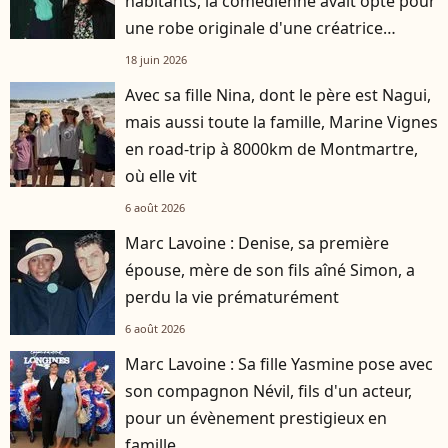
habitants, la comédienne avait opté pour
une robe originale d'une créatrice
française
18 juin 2026
Avec sa fille Nina, dont le père est Nagui,
mais aussi toute la famille, Marine Vignes
en road-trip à 8000km de Montmartre,
où elle vit
6 août 2026
Marc Lavoine : Denise, sa première
épouse, mère de son fils aîné Simon, a
perdu la vie prématurément
6 août 2026
Marc Lavoine : Sa fille Yasmine pose avec
son compagnon Névil, fils d'un acteur,
pour un évènement prestigieux en
famille