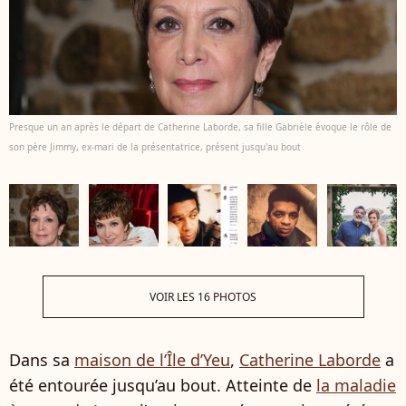
Presque un an après le départ de Catherine Laborde, sa fille Gabrièle évoque le rôle de
son père Jimmy, ex-mari de la présentatrice, présent jusqu'au bout
VOIR LES 16 PHOTOS
Dans sa
maison de l’Île d’Yeu
,
Catherine Laborde
a
été entourée jusqu’au bout. Atteinte de
la maladie