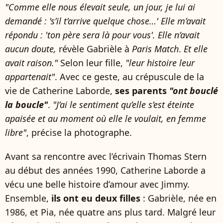
"Comme elle nous élevait seule, un jour, je lui ai
demandé : 's’il t’arrive quelque chose…' Elle m’avait
répondu : 'ton père sera là pour vous'. Elle n’avait
aucun doute,
révèle Gabrièle à
Paris Match
.
Et elle
avait raison."
Selon leur fille,
"leur histoire leur
appartenait"
. Avec ce geste, au crépuscule de la
vie de Catherine Laborde,
ses parents
"ont bouclé
la boucle"
.
"J’ai le sentiment qu’elle s’est éteinte
apaisée et au moment où elle le voulait, en femme
libre"
, précise la photographe.
Avant sa rencontre avec l’écrivain Thomas Stern
au début des années 1990, Catherine Laborde a
vécu une belle histoire d’amour avec Jimmy.
Ensemble,
ils ont eu deux filles
: Gabrièle, née en
1986, et Pia, née quatre ans plus tard. Malgré leur