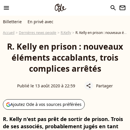
menu
search
newsletter
Billetterie
En privé avec
Accueil
Dernières news people
R.Kelly
R. Kelly en prison : nouveaux éléments accablants, trois complices arrêtés
R. Kelly en prison : nouveaux
éléments accablants, trois
complices arrêtés
Publié le 13 août 2020 à 22:59
Partager
share
Ajoutez Ode à vos sources préférées
R. Kelly n'est pas prêt de sortir de prison. Trois
de ses associés, probablement jugés en tant