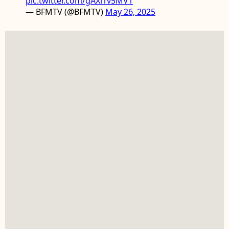
pic.twitter.com/gAXl1v5MV1
— BFMTV (@BFMTV)
May 26, 2025