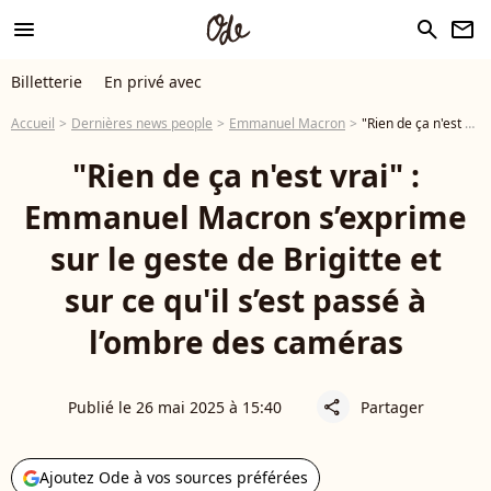
menu
search
newsletter
Billetterie
En privé avec
Accueil
Dernières news people
Emmanuel Macron
"Rien de ça n'est vrai" : Emmanuel Macron s’exprime sur le geste de Brigitte et sur ce qu'il s’est passé à l’ombre des caméras
"Rien de ça n'est vrai" :
Emmanuel Macron s’exprime
sur le geste de Brigitte et
sur ce qu'il s’est passé à
l’ombre des caméras
Publié le 26 mai 2025 à 15:40
Partager
share
Ajoutez Ode à vos sources préférées