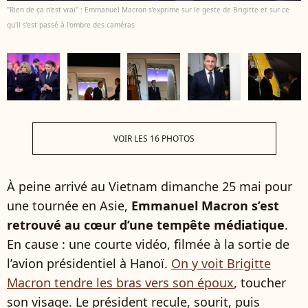
"Rien de ça n'est vrai" : Emmanuel Macron s’exprime sur le geste de Brigitte et sur ce
qu'il s’est passé à l’ombre des caméras
VOIR LES 16 PHOTOS
À peine arrivé au Vietnam dimanche 25 mai pour
une tournée en Asie,
Emmanuel Macron s’est
retrouvé au cœur d’une tempête médiatique
.
En cause : une courte vidéo, filmée à la sortie de
l’avion présidentiel à Hanoï.
On y voit Brigitte
Macron tendre les bras vers son époux
, toucher
son visage. Le président recule, sourit, puis