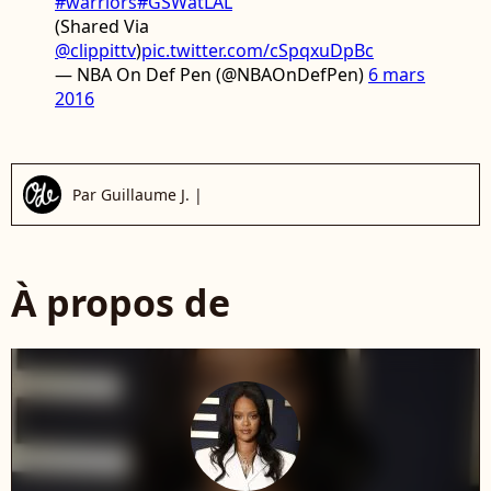
#warriors
#GSWatLAL
(Shared Via
@clippittv
)
pic.twitter.com/cSpqxuDpBc
— NBA On Def Pen (@NBAOnDefPen)
6 mars
2016
Par
Guillaume J.
|
À propos de