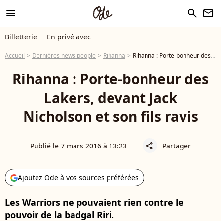
menu
search
newsletter
Billetterie
En privé avec
Accueil
Dernières news people
Rihanna
Rihanna : Porte-bonheur des Lakers, devant Jack Nicholson et son fils ravis
Rihanna : Porte-bonheur des
Lakers, devant Jack
Nicholson et son fils ravis
Publié le 7 mars 2016 à 13:23
Partager
share
Ajoutez Ode à vos sources préférées
Les Warriors ne pouvaient rien contre le
pouvoir de la badgal Riri.