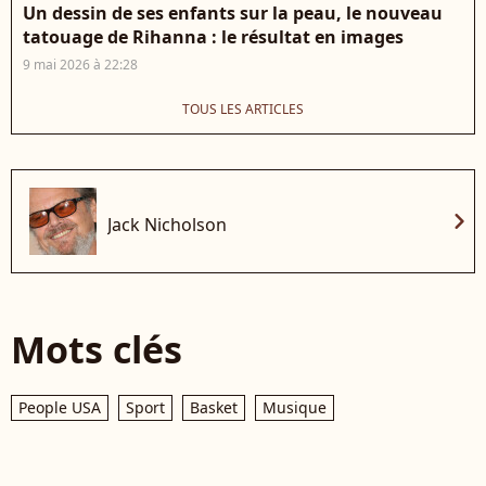
Un dessin de ses enfants sur la peau, le nouveau
tatouage de Rihanna : le résultat en images
9 mai 2026 à 22:28
TOUS LES ARTICLES
chevron_right
Jack Nicholson
Mots clés
People USA
Sport
Basket
Musique