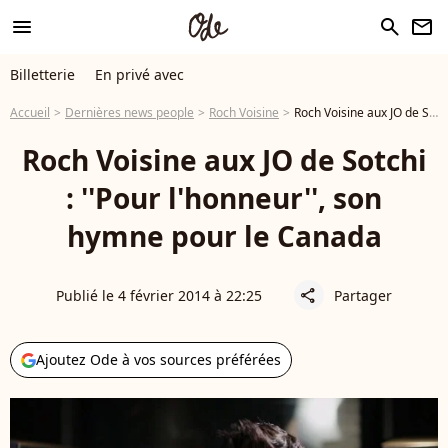
menu
search
newsletter
Billetterie
En privé avec
Accueil
Dernières news people
Roch Voisine
Roch Voisine aux JO de Sotchi : ''Pour l'honneur'', son hymne pour le Canada
Roch Voisine aux JO de Sotchi
: ''Pour l'honneur'', son
hymne pour le Canada
Publié le 4 février 2014 à 22:25
Partager
share
Ajoutez Ode à vos sources préférées