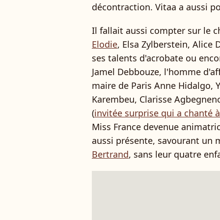
décontraction. Vitaa a aussi p
Il fallait aussi compter sur le 
Elodie
, Elsa Zylberstein, Alic
ses talents d'acrobate ou encor
Jamel Debbouze, l'homme d'affa
maire de Paris Anne Hidalgo, Yv
Karembeu, Clarisse Agbegneno
(
invitée surprise qui a chanté à
Miss France devenue animatri
aussi présente, savourant u
Bertrand
, sans leur quatre enf