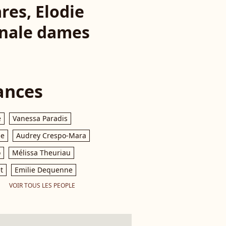
res, Elodie
inale dames
ances
e
Vanessa Paradis
le
Audrey Crespo-Mara
o
Mélissa Theuriau
t
Emilie Dequenne
VOIR TOUS LES PEOPLE