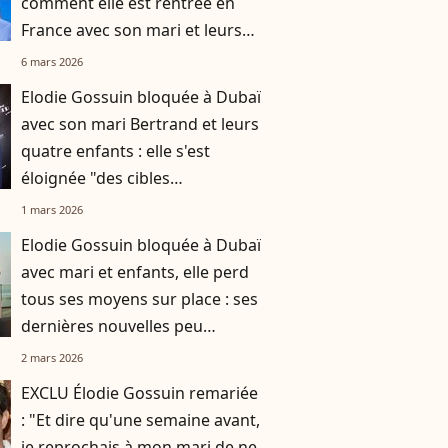
comment elle est rentrée en
France avec son mari et leurs
enfants
6 mars 2026
Elodie Gossuin bloquée à Dubaï
avec son mari Bertrand et leurs
quatre enfants : elle s'est
éloignée "des cibles
potentielles"
1 mars 2026
Elodie Gossuin bloquée à Dubaï
avec mari et enfants, elle perd
tous ses moyens sur place : ses
dernières nouvelles peu
réjouissantes
2 mars 2026
EXCLU Élodie Gossuin remariée
: "Et dire qu'une semaine avant,
je reprochais à mon mari de ne