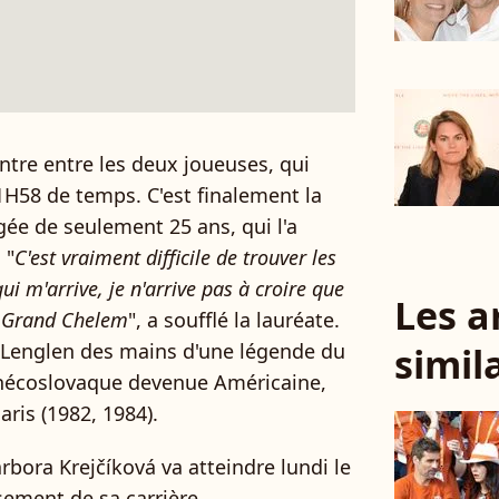
ntre entre les deux joueuses, qui
 1H58 de temps. C'est finalement la
ée de seulement 25 ans, qui l'a
 "
C'est vraiment difficile de trouver les
qui m'arrive, je n'arrive pas à croire que
Les a
u Grand Chelem
", a soufflé la lauréate.
e-Lenglen des mains d'une légende du
simil
chécoslovaque devenue Américaine,
aris (1982, 1984).
rbora Krejčíková va atteindre lundi le
sement de sa carrière.