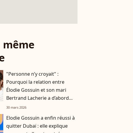
le même
e
"Personne n’y croyait" :
Pourquoi la relation entre
Élodie Gossuin et son mari
Bertrand Lacherie a d’abord
laissé tout le monde perplexe ?
30 mars 2026
Elodie Gossuin a enfin réussi à
quitter Dubaï : elle explique