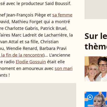
osé avec le producteur Saïd Boussif.
chef Jean-François Piège et
sa femme
e David, Mathieu Forget qui a montré
e Charlotte Gabris, Patrick Bruel,
Sur 
ires Marc Ladreit de Lacharrière, la
an Attal et sa fille, Christian
thèm
u, Wendie Renard, Barbara Pravi
 la fin de la rencontre
)... L'ancienne
ce radio
Elodie Gossuin
était elle
n moment en amoureux avec
son mari
ants !
player2