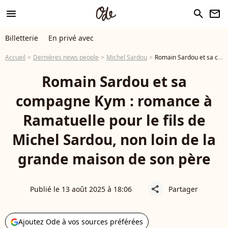
menu
search
newsletter
Billetterie
En privé avec
Accueil
Dernières news people
Michel Sardou
Romain Sardou et sa compagne Kym : romance à Ramatuelle pour le fils de Michel Sardou, non loin de la grande maison de son père
Romain Sardou et sa
compagne Kym : romance à
Ramatuelle pour le fils de
Michel Sardou, non loin de la
grande maison de son père
Publié le 13 août 2025 à 18:06
Partager
share
Ajoutez Ode à vos sources préférées