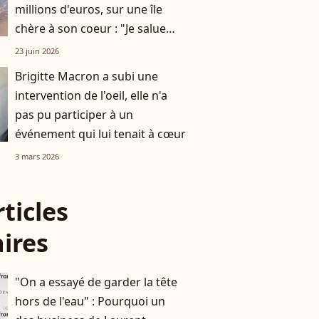
millions d'euros, sur une île
chère à son coeur : "Je salue
l'effort de tout le monde"
23 juin 2026
Brigitte Macron a subi une
intervention de l'oeil, elle n'a
pas pu participer à un
événement qui lui tenait à cœur
3 mars 2026
rticles
aires
"On a essayé de garder la tête
hors de l'eau" : Pourquoi un