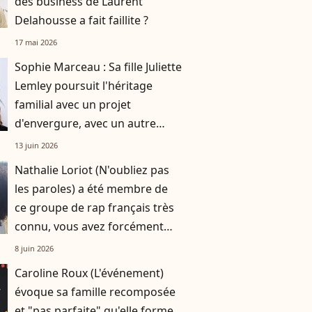
des business de Laurent
Delahousse a fait faillite ?
17 mai 2026
Sophie Marceau : Sa fille Juliette
Lemley poursuit l'héritage
familial avec un projet
d'envergure, avec un autre
enfant du sérail
13 juin 2026
Nathalie Loriot (N'oubliez pas
les paroles) a été membre de
ce groupe de rap français très
connu, vous avez forcément
dansé sur son tube en 1995
8 juin 2026
Caroline Roux (L'événement)
évoque sa famille recomposée
et "pas parfaite" qu'elle forme