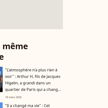
le même
e
"L’atmosphère n’a plus rien à
voir" : Arthur H, fils de Jacques
Higelin, a grandi dans un
quartier de Paris qui a changé
du tout au tout
18 mars 2026
"Il a changé ma vie" : Cet