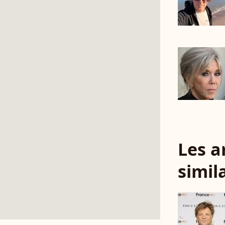
Les a
simil