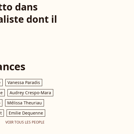
tto dans
aliste dont il
ances
e
Vanessa Paradis
le
Audrey Crespo-Mara
o
Mélissa Theuriau
t
Emilie Dequenne
VOIR TOUS LES PEOPLE