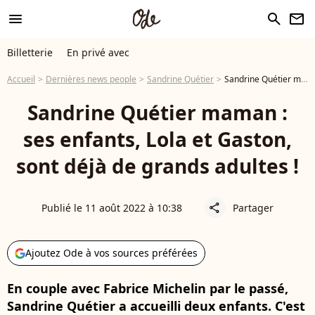
menu
search
newsletter
Billetterie
En privé avec
Accueil
Dernières news people
Sandrine Quétier
Sandrine Quétier maman : ses enfants, Lola et Gaston, sont déjà de grands adultes !
Sandrine Quétier maman :
ses enfants, Lola et Gaston,
sont déjà de grands adultes !
Publié le 11 août 2022 à 10:38
Partager
share
Ajoutez Ode à vos sources préférées
En couple avec Fabrice Michelin par le passé,
Sandrine Quétier a accueilli deux enfants. C'est