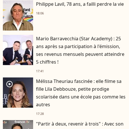
Philippe Lavil, 78 ans, a failli perdre la vie
18:06
Mario Barravecchia (Star Academy) : 25
ans après sa participation à l'émission,
ses revenus mensuels peuvent atteindre
5 chiffres !
17:41
Mélissa Theuriau fascinée : elle filme sa
player2
fille Lila Debbouze, petite prodige
scolarisée dans une école pas comme les
autres
17:28
"Partir à deux, revenir à trois" : Avec son