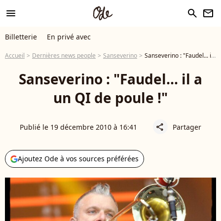
menu
search
newsletter
Billetterie
En privé avec
Accueil
Dernières news people
Sanseverino
Sanseverino : "Faudel... il a un QI de poule !"
Sanseverino : "Faudel... il a
un QI de poule !"
Publié le 19 décembre 2010 à 16:41
Partager
share
Ajoutez Ode à vos sources préférées