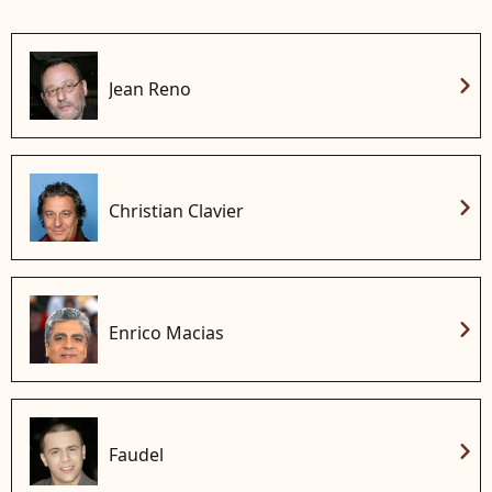
chevron_right
Jean Reno
chevron_right
Christian Clavier
chevron_right
Enrico Macias
chevron_right
Faudel