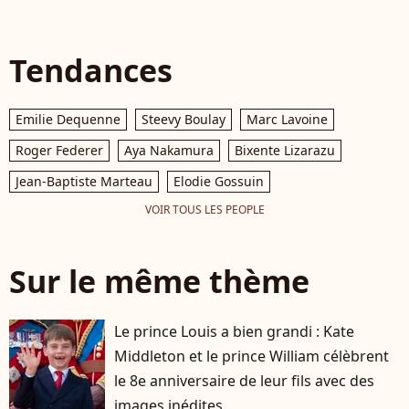
Tendances
Emilie Dequenne
Steevy Boulay
Marc Lavoine
Roger Federer
Aya Nakamura
Bixente Lizarazu
Jean-Baptiste Marteau
Elodie Gossuin
VOIR TOUS LES PEOPLE
Sur le même thème
Le prince Louis a bien grandi : Kate
Middleton et le prince William célèbrent
le 8e anniversaire de leur fils avec des
images inédites