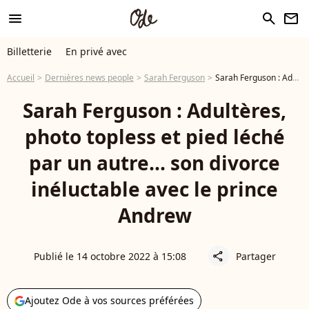
menu
search
newsletter
Billetterie
En privé avec
Accueil
Dernières news people
Sarah Ferguson
Sarah Ferguson : Adultères, photo topless et pied léché par un autre... son divorce inéluctable avec le prince Andrew
Sarah Ferguson : Adultères,
photo topless et pied léché
par un autre... son divorce
inéluctable avec le prince
Andrew
Publié le 14 octobre 2022 à 15:08
Partager
share
Ajoutez Ode à vos sources préférées